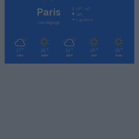
Paris
27º - 15º
74%
1.34 km/h
Ciel dégagé
27
35
34
36
35
℃
℃
℃
℃
℃
ven
sam
dim
lun
mar