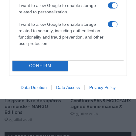
i
!
I want to allow Google to enable storage
n
related to personalization.
e
C
I want to allow Google to enable storage
o
related to security, including authentication
Les nouvelles innovations
This Life rosé &
m
functionality and fraud prevention, and other
COSTA 2026
Chardonnay, deux
p
user protection.
expressions estivales
20 juillet 2026
l
16 juillet 2026
è
t
e
CONFIRM
Data Deletion
Data Access
Privacy Policy
Le grand livre des apéros
Confitures SANS MORCEAUX
du monde – MANGO
signée Bonne maman®
Éditions
13 juillet 2026
15 juillet 2026