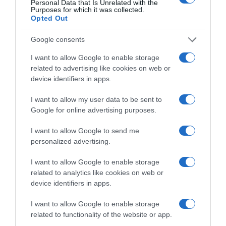
Personal Data that Is Unrelated with the
B
,
Purposes for which it was collected.
r
Opted Out
s
i
u
o
p
Google consents
c
Belin, supporter de vos apéros !
p
I want to allow Google to enable storage
h
o
related to advertising like cookies on web or
e
r
device identifiers in apps.
DÉCOUVREZ ÉGALEMENT
T
t
r
e
I want to allow my user data to be sent to
a
r
Google for online advertising purposes.
n
d
c
e
I want to allow Google to send me
h
v
personalized advertising.
é
o
e
s
I want to allow Google to enable storage
à
Liqueurs bergamote & fleur
BIG COOKIES – Par Puffy®
a
related to analytics like cookies on web or
de sureau par VEDRENNE
Cookies aux Éditions
l
p
device identifiers in apps.
MARABOUT
a
é
22 juillet 2026
F
21 juillet 2026
r
I want to allow Google to enable storage
a
o
related to functionality of the website or app.
r
s