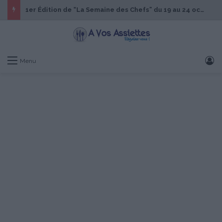
1er Édition de “La Semaine des Chefs” du 19 au 24 octobre 2026
S
Menu