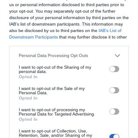
us or personal information disclosed to third parties prior to
your opt-out. You may separately opt-out of the further
disclosure of your personal information by third parties on the
IAB’s list of downstream participants. This information may
also be disclosed by us to third parties on the
IAB’s List of
H
Downstream Participants
that may further disclose it to other
a
third parties.
r
r
Please note that this website/app uses one or more Google
Personal Data Processing Opt Outs
y
services and may gather and store information including but
s
not limited to your visit or usage behaviour. You may click to
I want to opt-out of the Sharing of my
l
personal data.
grant or deny consent to Google and its third-party tags to
Opted In
a
use your data for below specified purposes in below Google
n
consent section.
I want to opt-out of the Sale of my
Harrys lance la 1ère Brioche Tranchée à la
c
Personal Data.
e
Farine Complète
Opted In
l
I want to opt-out of processing my
a
B
Personal Data for Targeted Advertising.
1
e
Opted In
è
l
r
i
I want to opt-out of Collection, Use,
Retention, Sale, and/or Sharing of my
e
n