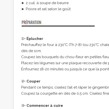
► 2 cuil. à soupe de beurre
► Poivre et sel selon le goût
①•
Éplucher
Préchauffez le four à 230°C (Th.7-8) (ou 230°C ch
dés de 1cm.
Coupez les bouquets du chou-fleur en petites fleure
Placez les légumes sur une plaque recouverte de papi
Enfournez 18-20 minutes ou jusqu’à ce que la poin
②•
Couper
Pendant ce temps, ciselez l’ail et râper le gingembr
Coupez la courgette en dés de 0,5 cm. Ciselez fin
③•
Commencer à cuire