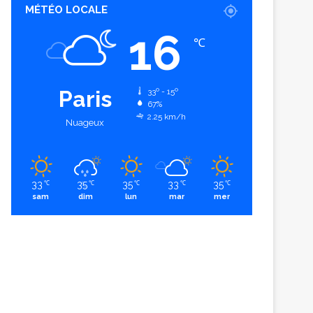
MÉTÉO LOCALE
16
℃
Paris
33º - 15º
67%
2.25 km/h
Nuageux
33
35
35
33
35
℃
℃
℃
℃
℃
sam
dim
lun
mar
mer