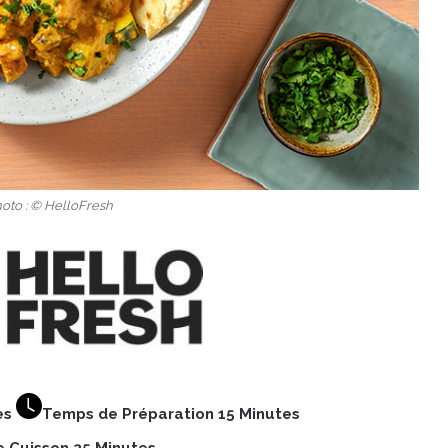
hoto : © HelloFresh
es
Temps de Préparation 15 Minutes
 Cuisson 35 Minutes