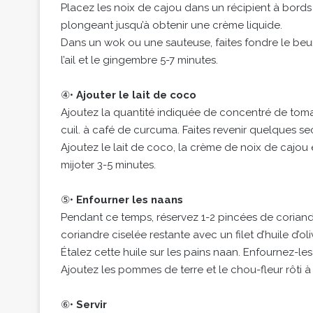
Placez les noix de cajou dans un récipient à bords
plongeant jusqu’à obtenir une crème liquide.
Dans un wok ou une sauteuse, faites fondre le beurr
l’ail et le gingembre 5-7 minutes.
④•
Ajouter le lait de coco
Ajoutez la quantité indiquée de concentré de tomat
cuil. à café de curcuma. Faites revenir quelques s
Ajoutez le lait de coco, la crème de noix de cajou 
mijoter 3-5 minutes.
⑤•
Enfourner les naans
Pendant ce temps, réservez 1-2 pincées de coriand
coriandre ciselée restante avec un filet d’huile d’oli
Étalez cette huile sur les pains naan. Enfournez-les
Ajoutez les pommes de terre et le chou-fleur rôti à 
⑥•
Servir