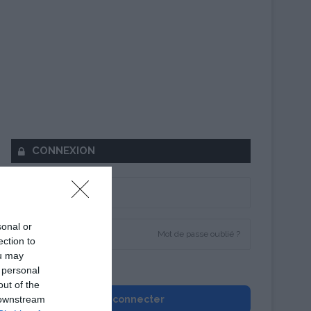
CONNEXION
sonal or
Mot de passe oublié ?
ection to
ou may
Se souvenir de moi
 personal
out of the
 downstream
Se connecter