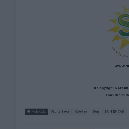
www.su
© Copyright & Crédit
Tous droits d
Mots-clés
Fruits Secs
Gôuter
Sun
SUN ENCAS