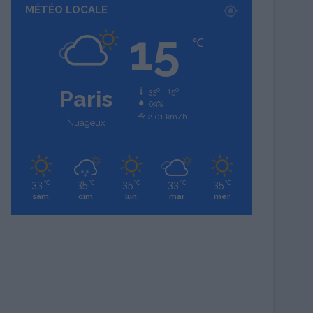
MÉTÉO LOCALE
15
℃
Paris
33º - 15º
69%
2.01 km/h
Nuageux
33
35
35
33
35
℃
℃
℃
℃
℃
sam
dim
lun
mar
mer