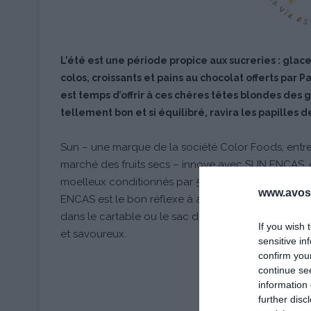
L’été est une période propice aux sucreries : glac
colos, croissants et pains au chocolat offerts par P
est temps d’offrir à ces chères têtes blondes des g
tellement bon et si équilibré, ravira les papilles de
Sun – une marque de la société Color Foods, entrep
marché des fruits secs – innove avec SUN ENCAS, 
moelleux conditionnés par 5 comme les 4 jours d’éc
www.avosa
ENCAS est le bon réflexe à adopter dès la rentrée : 
dans le cartable ou le sac de sport pour que les en
If you wish 
et savoureux.
sensitive in
confirm you
continue se
information 
further disc