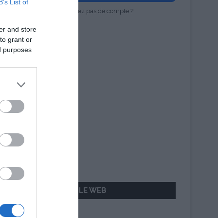
B’s List of
Vous n'avez pas de compte ?
er and store
to grant or
ed purposes
AILLEURS SUR LE WEB