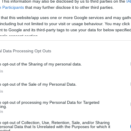
. This information may also be disclosed by us to third parties on the
IA
Participants
that may further disclose it to other third parties.
 that this website/app uses one or more Google services and may gath
including but not limited to your visit or usage behaviour. You may click 
 to Google and its third-party tags to use your data for below specifi
ogle consent section.
l Data Processing Opt Outs
o opt-out of the Sharing of my personal data.
tit sachet au bureau pour leur petit creux de 11h ou
In
alement toute la famille qui se mettra à adopter ce nouveau
 un goûter plaisir, plein de saveurs, qui satisfait petits et
o opt-out of the Sale of my Personal Data.
In
to opt-out of processing my Personal Data for Targeted
ing.
In
o opt-out of Collection, Use, Retention, Sale, and/or Sharing
ersonal Data that Is Unrelated with the Purposes for which it
lected.