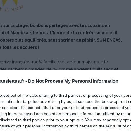
es sur la plage, bonbons partagés avec les copains en
api et Mamie à 4 heures. L’heure de la rentrée sonne et il
oûters plus équilibrés, sans sacrifier au plaisir. SUN ENCAS,
 tous les écoliers !
rise française 100% familiale et acteur majeur sur le
des sachets nomades de 35 grs mélangeant fruits secs et
ole et la séance de sport du mercredi ! Très pratique, SUN
ssiettes.fr -
Do Not Process My Personal Information
pas de préparation, il n’y a qu’à glisser un petit sachet
fants refassent le plein d’énergie grâce à ces goûters sains
to opt-out of the sale, sharing to third parties, or processing of your per
formation for targeted advertising by us, please use the below opt-out s
r selection. Please note that after your opt-out request is processed y
eing interest-based ads based on personal information utilized by us or
disclosed to third parties prior to your opt-out. You may separately opt-
losure of your personal information by third parties on the IAB’s list of