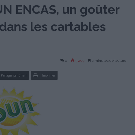
SUN ENCAS, un goûter
 dans les cartables
0
3 209
2 minutes de lecture
Partager par Email
Imprimer