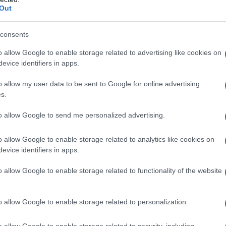
Out
consents
o allow Google to enable storage related to advertising like cookies on
evice identifiers in apps.
 pour plus de saveurs
rillées & Cranberries
o allow my user data to be sent to Google for online advertising
e cajou & raisins
s.
ts, de figues & raisins
to allow Google to send me personalized advertising.
ndes grillées
é : 3.45€ la boîte de 5 sachets
o allow Google to enable storage related to analytics like cookies on
llés aux enfants de moins de 3 ans,
evice identifiers in apps.
 les avaler sans les croquer.
o allow Google to enable storage related to functionality of the website
olor Foods, entreprise française 100% familiale et acteur
o allow Google to enable storage related to personalization.
s.
ontanée, SUN ponctue le quotidien de saveurs gourmandes
o allow Google to enable storage related to security, including