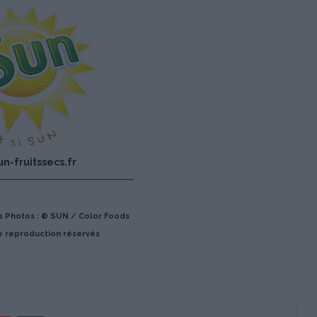
n-fruitssecs.fr
s Photos : © SUN / Color Foods
e reproduction réservés
Pinterest
Partager par Email