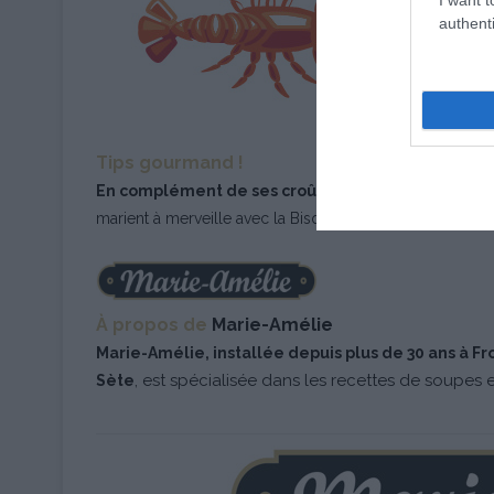
authenti
Tips gourmand !
En complément de ses croûtons conventionnels, 
marient à merveille avec la Bisque de Homard Marie-Am
À propos de
Marie-Amélie
Marie-Amélie, installée depuis plus de 30 ans à F
, est spécialisée dans les recettes de soupes 
Sète