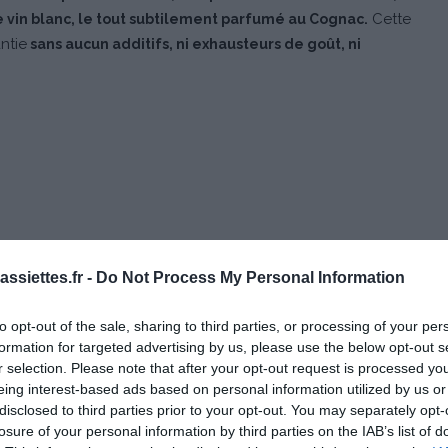
Cette
 vin blanc, le tout subtilement parfumé au Cognac.
ntie
sans aucun additifs, ni exhausteurs de goût, ni
ssiettes.fr -
Do Not Process My Personal Information
to opt-out of the sale, sharing to third parties, or processing of your per
formation for targeted advertising by us, please use the below opt-out s
r selection. Please note that after your opt-out request is processed y
eing interest-based ads based on personal information utilized by us or
disclosed to third parties prior to your opt-out. You may separately opt-
losure of your personal information by third parties on the IAB’s list of