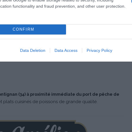
cation functionality and fraud prevention, and other user protection.
CONFIRM
Data Deletion
Data Access
Privacy Policy
Le Marmiton lance de nouveaux
Croûtons à l’Ail BIO
qui se
élie !
SACHET DE 75 G – Prix moyen constaté : 2,25 €
rontignan (34) à proximité immédiate du port de pêche de
et plats cuisinés de poissons de grande qualité.