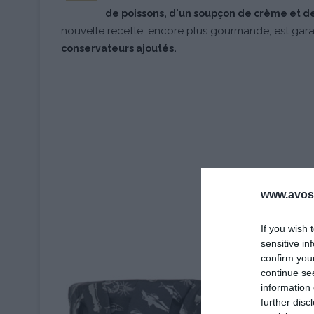
de poissons, d'un soupçon de crème et de
nouvelle recette, encore plus gourmande, est gara
conservateurs ajoutés.
www.avosa
If you wish 
sensitive in
confirm you
continue se
information 
further disc