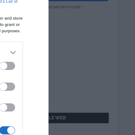
B’s List of
Vous n'avez pas de compte ?
er and store
to grant or
ed purposes
AILLEURS SUR LE WEB