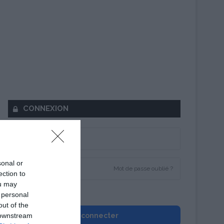
CONNEXION
sonal or
Mot de passe oublié ?
ection to
ou may
Se souvenir de moi
 personal
out of the
 downstream
Se connecter