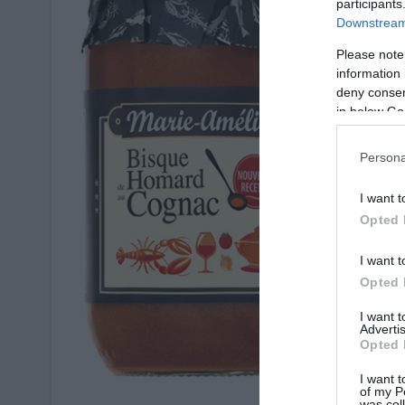
participants
Downstream 
Please note
information 
deny consent
in below Go
Persona
I want t
Opted 
I want t
Opted 
I want 
Advertis
Opted 
I want t
of my P
was col