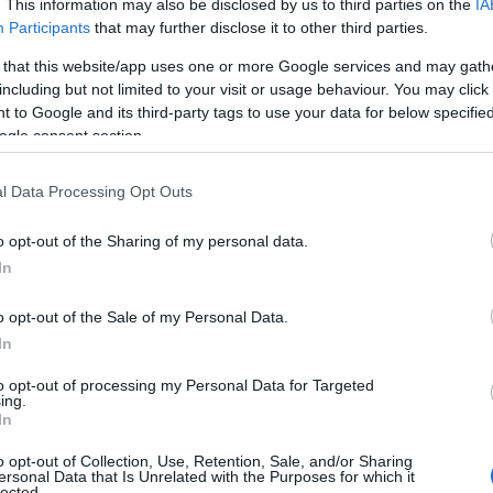
. This information may also be disclosed by us to third parties on the
IA
Participants
that may further disclose it to other third parties.
 that this website/app uses one or more Google services and may gath
including but not limited to your visit or usage behaviour. You may click 
 to Google and its third-party tags to use your data for below specifi
ogle consent section.
l Data Processing Opt Outs
o opt-out of the Sharing of my personal data.
In
o opt-out of the Sale of my Personal Data.
In
to opt-out of processing my Personal Data for Targeted
ing.
In
o opt-out of Collection, Use, Retention, Sale, and/or Sharing
ersonal Data that Is Unrelated with the Purposes for which it
lected.