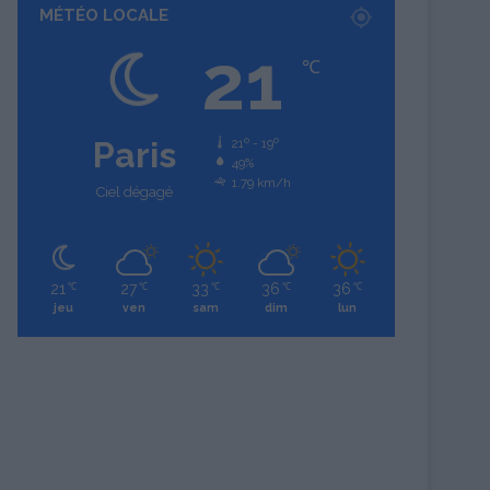
MÉTÉO LOCALE
21
℃
Paris
21º - 19º
49%
1.79 km/h
Ciel dégagé
21
27
33
36
36
℃
℃
℃
℃
℃
jeu
ven
sam
dim
lun