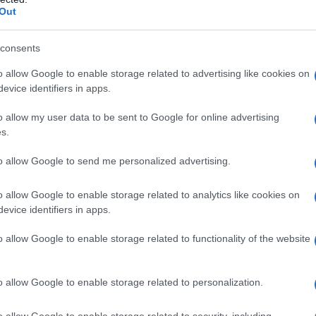
Out
rie-Amélie se consomme telle quelle, accompagnée de
en sauce, pour accompagner avec élégance poissons ou
consents
îche ou de bouillon pour obtenir la texture idéale.
o allow Google to enable storage related to advertising like cookies on
t prête à l'emploi pour un repas ou une entrée chic et
evice identifiers in apps.
e en deux formats (780 g ou 380 g) pour une consommation
o allow my user data to be sent to Google for online advertising
s.
to allow Google to send me personalized advertising.
 au Cognac Marie-Amélie
g – Prix moyen constaté : 5,95 €
o allow Google to enable storage related to analytics like cookies on
g – Prix moyen constaté : 3,99 €
evice identifiers in apps.
on Traiteur de la mer en GMS
o allow Google to enable storage related to functionality of the website
o allow Google to enable storage related to personalization.
o allow Google to enable storage related to security, including