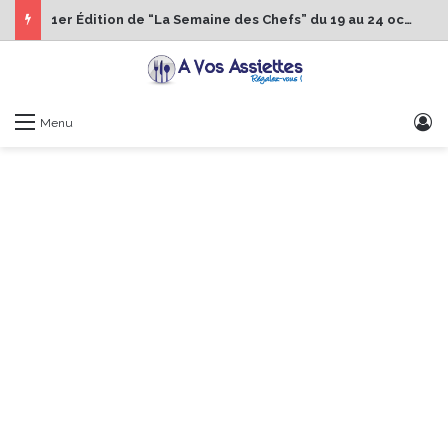
1er Édition de “La Semaine des Chefs” du 19 au 24 octobre 2026
S
Menu