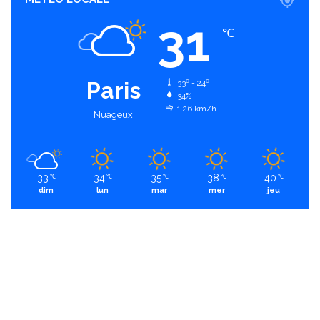
31
℃
Paris
33º - 24º
34%
1.26 km/h
Nuageux
33
34
35
38
40
℃
℃
℃
℃
℃
dim
lun
mar
mer
jeu