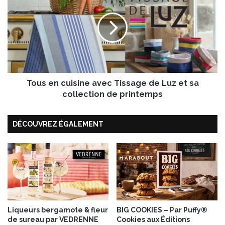
c
u
o
s
-
e
p
n
r
c
a
u
l
i
i
Tous en cuisine avec Tissage de Luz et sa
s
n
i
collection de printemps
é
n
e
DÉCOUVREZ ÉGALEMENT
a
v
e
c
T
i
s
s
a
Liqueurs bergamote & fleur
BIG COOKIES – Par Puffy®
de sureau par VEDRENNE
Cookies aux Éditions
g