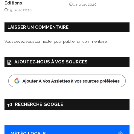
e
Éditions
13 juillet 2026
p
15 juillet 2026
r
i
n
LAISSER UN COMMENTAIRE
t
e
Vous devez
vous connecter
pour publier un commentaire.
m
p
s
AJOUTEZ‑NOUS À VOS SOURCES
RECHERCHE GOOGLE
MÉTÉO LOCALE