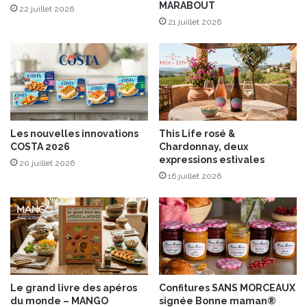
MARABOUT
e
22 juillet 2026
d
21 juillet 2026
e
L
u
z
e
t
s
Les nouvelles innovations
This Life rosé &
a
COSTA 2026
Chardonnay, deux
c
expressions estivales
20 juillet 2026
o
16 juillet 2026
l
l
e
c
t
i
o
n
Le grand livre des apéros
Confitures SANS MORCEAUX
d
du monde – MANGO
signée Bonne maman®