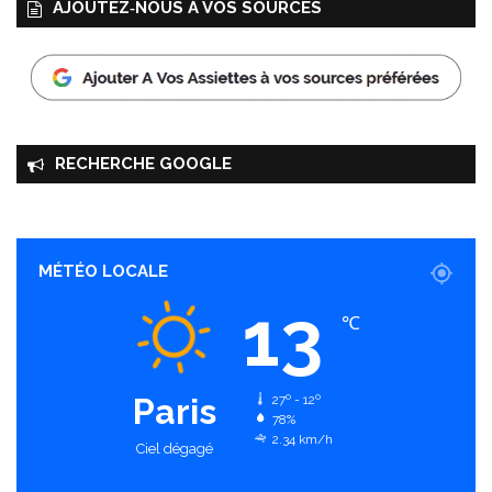
AJOUTEZ‑NOUS À VOS SOURCES
RECHERCHE GOOGLE
MÉTÉO LOCALE
13
℃
Paris
27º - 12º
78%
2.34 km/h
Ciel dégagé