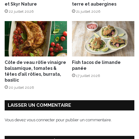
et Skyr Nature
terre et aubergines
e
22 juillet 2026
21 juillet 2026
s
s
d
e
p
o
r
r
Côte de veau rôtie vinaigre
Fish tacos de limande
i
balsamique, tomates &
panée
d
têtes d’ail rôties, burrata,
17 juillet 2026
g
basilic
e
20 juillet 2026
s
LAISSER UN COMMENTAIRE
Vous devez
vous connecter
pour publier un commentaire.