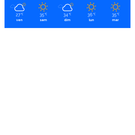
27
35
34
36
35
℃
℃
℃
℃
℃
ven
sam
dim
lun
mar