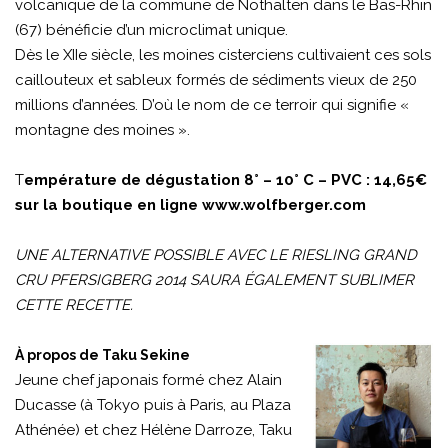
volcanique de la commune de Nothalten dans le Bas-Rhin
(67) bénéficie d’un microclimat unique.
Dès le XIIe siècle, les moines cisterciens cultivaient ces sols
caillouteux et sableux formés de sédiments vieux de 250
millions d’années. D’où le nom de ce terroir qui signifie «
montagne des moines ».
T
empérature de dégustation 8° – 10° C – PVC : 14,65€
sur la boutique en ligne
www.wolfberger.com
UNE ALTERNATIVE POSSIBLE AVEC LE RIESLING GRAND
CRU PFERSIGBERG 2014 SAURA ÉGALEMENT SUBLIMER
CETTE RECETTE.
À propos de Taku Sekine
Jeune chef japonais formé chez Alain
Ducasse (à Tokyo puis à Paris, au Plaza
Athénée) et chez Hélène Darroze, Taku