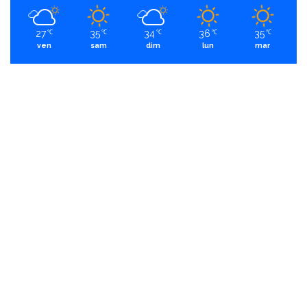
27
35
34
36
35
℃
℃
℃
℃
℃
ven
sam
dim
lun
mar