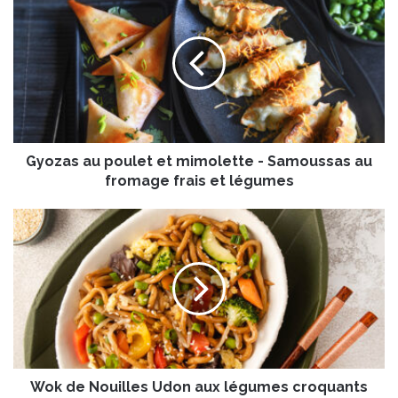
y
o
z
a
s
a
u
p
Gyozas au poulet et mimolette - Samoussas au
o
u
fromage frais et légumes
l
e
W
t
o
e
k
t
d
m
e
i
N
m
o
o
u
l
i
e
Wok de Nouilles Udon aux légumes croquants
l