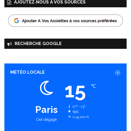
AJOUTEZ‑NOUS À VOS SOURCES
RECHERCHE GOOGLE
MÉTÉO LOCALE
15
℃
Paris
27º - 13º
69%
0.45 km/h
Ciel dégagé