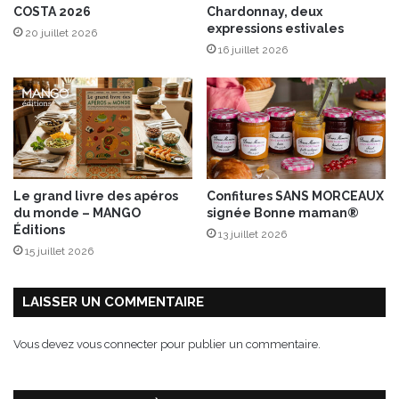
u
COSTA 2026
Chardonnay, deux
f
a
expressions estivales
20 juillet 2026
r
n
16 juillet 2026
a
t
i
s
s
e
t
l
é
g
Le grand livre des apéros
Confitures SANS MORCEAUX
u
du monde – MANGO
signée Bonne maman®
m
Éditions
13 juillet 2026
e
15 juillet 2026
s
LAISSER UN COMMENTAIRE
Vous devez
vous connecter
pour publier un commentaire.