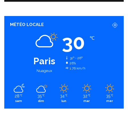
MÉTÉO LOCALE
30
℃
Paris
31º - 26º
26%
1.76 km/h
Nuageux
28
35
34
32
35
℃
℃
℃
℃
℃
sam
dim
lun
mar
mer