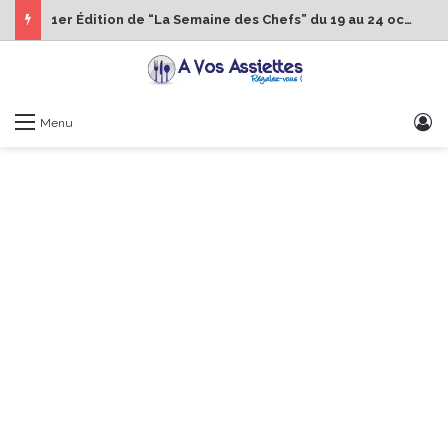
1er Édition de “La Semaine des Chefs” du 19 au 24 octobre 2026
S
Menu