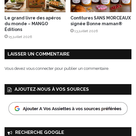
r
e
”
Le grand livre des apéros
Confitures SANS MORCEAUX
e
du monde – MANGO
signée Bonne maman®
t
Éditions
13 juillet 2026
“
15 juillet 2026
L
a
P
LAISSER UN COMMENTAIRE
a
p
Vous devez
vous connecter
pour publier un commentaire.
a
t
t
AJOUTEZ‑NOUS À VOS SOURCES
e
”
RECHERCHE GOOGLE