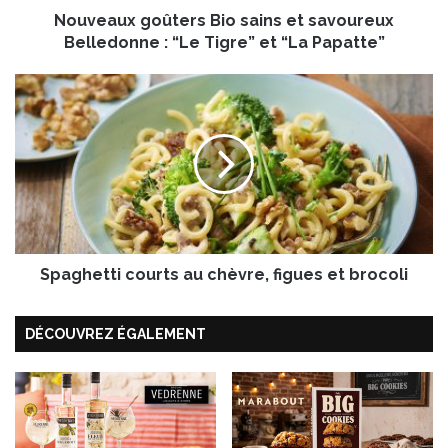
Nouveaux goûters Bio sains et savoureux
o
û
Belledonne : “Le Tigre” et “La Papatte”
t
e
S
r
p
s
a
B
g
i
h
o
e
s
t
a
t
i
i
n
Spaghetti courts au chèvre, figues et brocoli
c
s
o
e
u
DÉCOUVREZ ÉGALEMENT
t
r
s
t
a
s
v
a
o
u
u
c