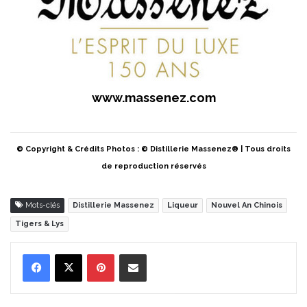
www.massenez.com
© Copyright & Crédits Photos : © Distillerie Massenez® | Tous droits
de reproduction réservés
Mots-clés
Distillerie Massenez
Liqueur
Nouvel An Chinois
Tigers & Lys
Pinterest
Partager par Email