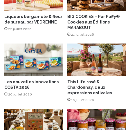
r
h
e
è
u
Liqueurs bergamote & fleur
BIG COOKIES – Par Puffy®
v
de sureau par VEDRENNE
Cookies aux Éditions
x
r
MARABOUT
B
e
22 juillet 2026
e
21 juillet 2026
,
l
f
l
i
e
g
d
u
o
e
n
s
n
e
Les nouvelles innovations
This Life rosé &
e
t
COSTA 2026
Chardonnay, deux
:
b
expressions estivales
20 juillet 2026
“
r
16 juillet 2026
L
o
e
c
T
o
i
l
g
i