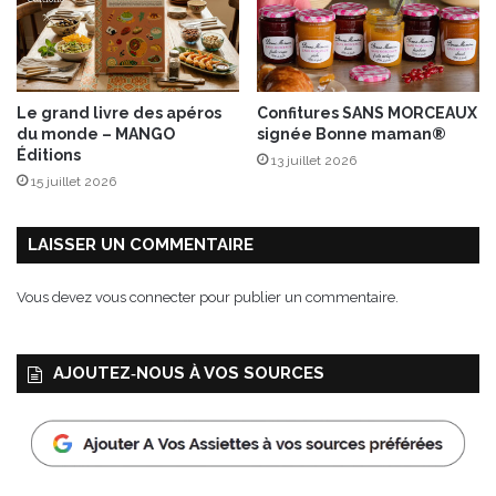
n
y
d
u
1
Le grand livre des apéros
Confitures SANS MORCEAUX
3
du monde – MANGO
signée Bonne maman®
a
Éditions
13 juillet 2026
u
15 juillet 2026
1
5
s
LAISSER UN COMMENTAIRE
e
p
Vous devez
vous connecter
pour publier un commentaire.
t
e
m
AJOUTEZ‑NOUS À VOS SOURCES
b
r
e
2
0