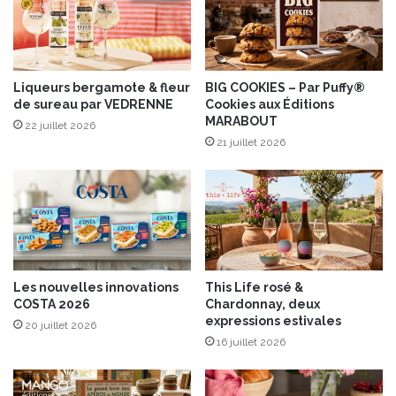
m
a
g
e
s
Liqueurs bergamote & fleur
BIG COOKIES – Par Puffy®
de sureau par VEDRENNE
Cookies aux Éditions
e
MARABOUT
t
22 juillet 2026
a
21 juillet 2026
u
x
V
i
n
s
”
Les nouvelles innovations
This Life rosé &
d
COSTA 2026
Chardonnay, deux
'
expressions estivales
20 juillet 2026
A
16 juillet 2026
n
t
o