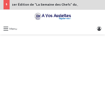
1er Édition de “La Semaine des Chefs” du 19 au 24 octobre 2026
S
Menu