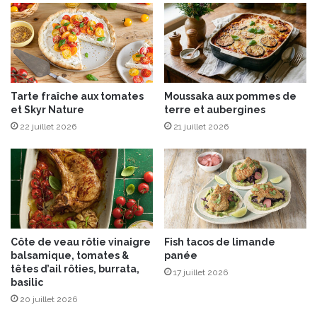
n
e
l
l
e
”
Tarte fraîche aux tomates
Moussaka aux pommes de
s
et Skyr Nature
terre et aubergines
i
22 juillet 2026
21 juillet 2026
g
n
é
A
l
t
e
r
Côte de veau rôtie vinaigre
Fish tacos de limande
E
balsamique, tomates &
panée
c
têtes d’ail rôties, burrata,
17 juillet 2026
o
basilic
®
20 juillet 2026