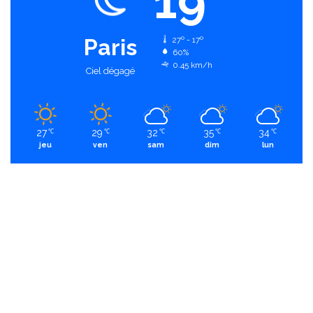
19
Paris
27º - 17º
60%
0.45 km/h
Ciel dégagé
27
29
32
35
34
℃
℃
℃
℃
℃
jeu
ven
sam
dim
lun