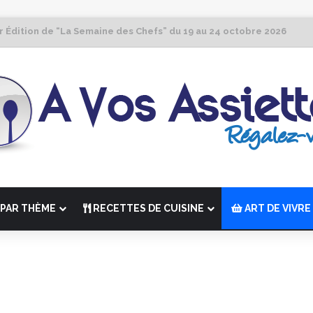
r Édition de “La Semaine des Chefs” du 19 au 24 octobre 2026
PAR THÈME
RECETTES DE CUISINE
ART DE VIVRE