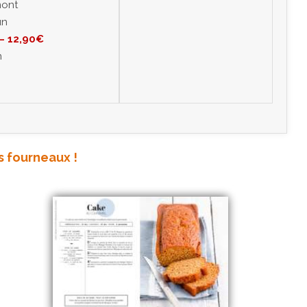
mont
un
– 12,90€
m
s fourneaux !