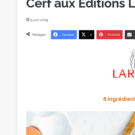
Cerf aux Éditions 
5 juin 2019
Partager
Facebook
X
Pinterest
8 ingrédien