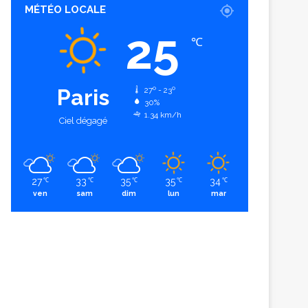
MÉTÉO LOCALE
25
℃
Paris
27º - 23º
30%
1.34 km/h
Ciel dégagé
27
33
35
35
34
℃
℃
℃
℃
℃
ven
sam
dim
lun
mar