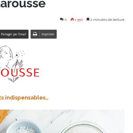
Larousse
0
1 550
2 minutes de lecture
Partager par Email
Imprimer
ts indispensables…