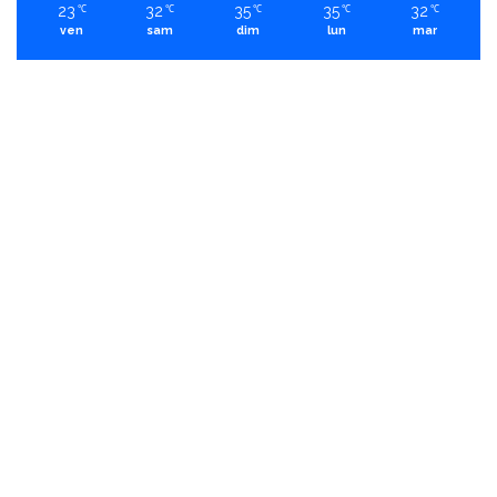
23
32
35
35
32
℃
℃
℃
℃
℃
ven
sam
dim
lun
mar