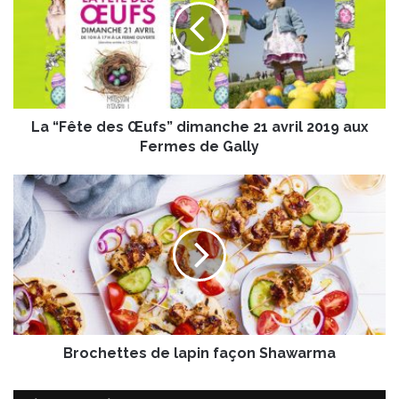
F
ê
t
e
d
e
La “Fête des Œufs” dimanche 21 avril 2019 aux
s
Œ
Fermes de Gally
u
f
B
s
r
”
o
d
c
i
h
m
e
a
t
n
t
c
e
h
Brochettes de lapin façon Shawarma
s
e
d
2
e