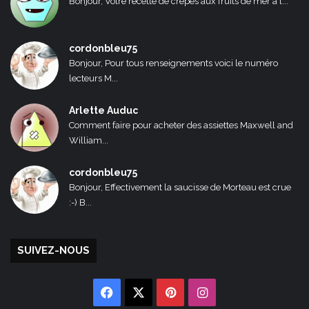
Bonjour, Votre recette de crêpes aux fruits de mer a l...
cordonbleu75
Bonjour, Pour tous renseignements voici le numéro
lecteurs M...
Arlette Auduc
Comment faire pour acheter des assiettes Maxwell and
William...
cordonbleu75
Bonjour, Effectivement la saucisse de Morteau est crue
:-) B...
SUIVEZ-NOUS
Facebook
X
Pinterest
Instagram