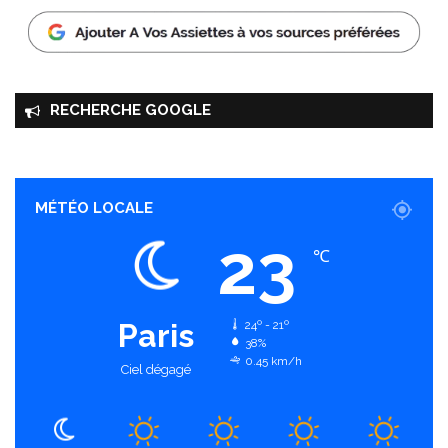
RECHERCHE GOOGLE
MÉTÉO LOCALE
23
℃
Paris
24º - 21º
38%
0.45 km/h
Ciel dégagé