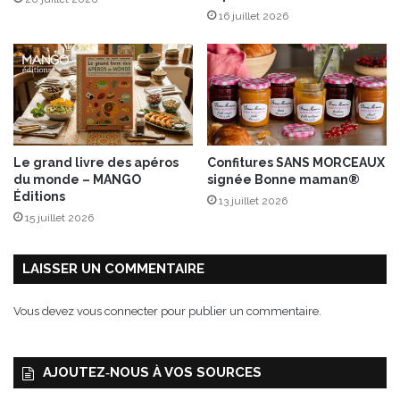
G
16 juillet 2026
a
l
l
y
Le grand livre des apéros
Confitures SANS MORCEAUX
du monde – MANGO
signée Bonne maman®
Éditions
13 juillet 2026
15 juillet 2026
LAISSER UN COMMENTAIRE
Vous devez
vous connecter
pour publier un commentaire.
AJOUTEZ‑NOUS À VOS SOURCES