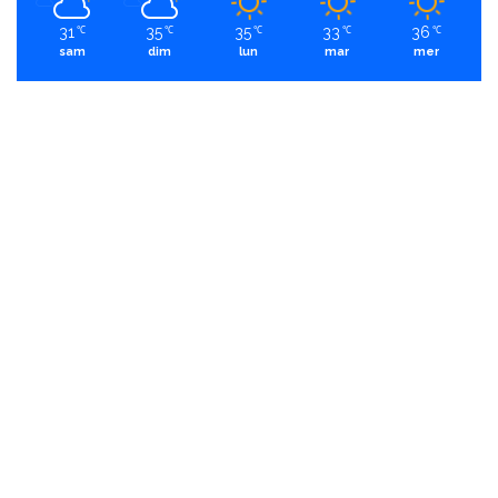
31
35
35
33
36
℃
℃
℃
℃
℃
sam
dim
lun
mar
mer