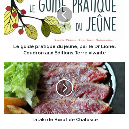
g
u
i
d
e
p
r
Le guide pratique du jeûne, par le Dr Lionel
a
t
Coudron aux Éditions Terre vivante
i
q
T
u
a
e
t
d
a
u
k
j
i
e
d
û
e
n
B
e
Tataki de Bœuf de Chalosse
œ
,
u