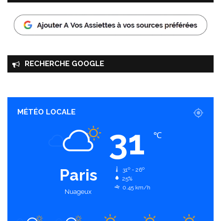
RECHERCHE GOOGLE
MÉTÉO LOCALE
31
℃
Paris
31º - 26º
25%
0.45 km/h
Nuageux