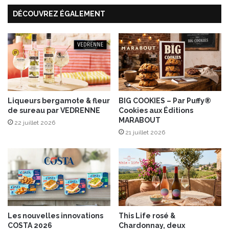
p
f
DÉCOUVREZ ÉGALEMENT
a
d
r
e
l
C
e
h
D
a
r
l
L
o
i
s
o
Liqueurs bergamote & fleur
BIG COOKIES – Par Puffy®
s
de sureau par VEDRENNE
Cookies aux Éditions
n
e
MARABOUT
e
22 juillet 2026
l
21 juillet 2026
C
o
u
d
r
o
n
Les nouvelles innovations
This Life rosé &
a
COSTA 2026
Chardonnay, deux
u