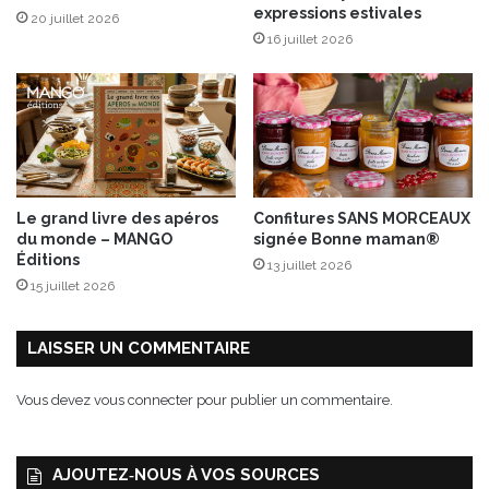
expressions estivales
20 juillet 2026
x
16 juillet 2026
É
d
i
t
i
o
n
s
Le grand livre des apéros
Confitures SANS MORCEAUX
T
du monde – MANGO
signée Bonne maman®
e
Éditions
13 juillet 2026
r
15 juillet 2026
r
e
v
LAISSER UN COMMENTAIRE
i
v
Vous devez
vous connecter
pour publier un commentaire.
a
n
t
AJOUTEZ‑NOUS À VOS SOURCES
e