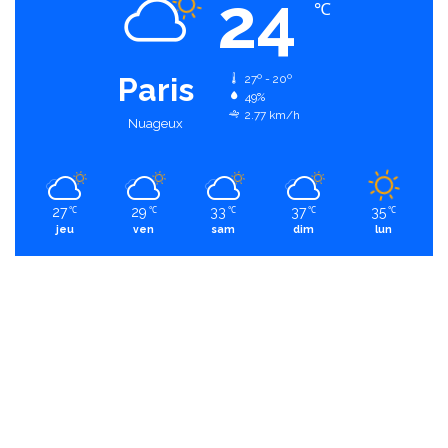
24
℃
Paris
27º - 20º
49%
2.77 km/h
Nuageux
27
29
33
37
35
℃
℃
℃
℃
℃
jeu
ven
sam
dim
lun