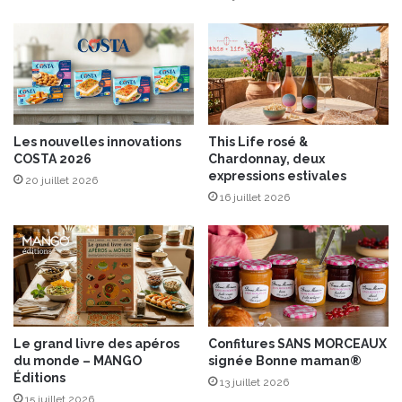
é
l
p
e
u
s
r
é
p
a
Les nouvelles innovations
This Life rosé &
r
COSTA 2026
Chardonnay, deux
J
expressions estivales
20 juillet 2026
e
16 juillet 2026
a
n
D
u
b
o
s
t
Le grand livre des apéros
Confitures SANS MORCEAUX
®
du monde – MANGO
signée Bonne maman®
Éditions
13 juillet 2026
15 juillet 2026