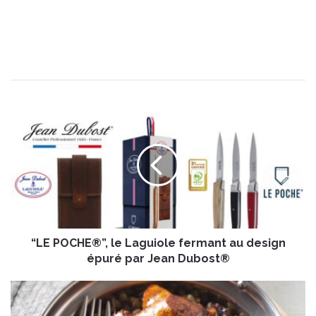
“
L
E
P
O
C
H
E
®
“LE POCHE®”, le Laguiole fermant au design
”
,
épuré par Jean Dubost®
l
e
S
L
a