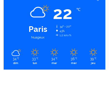
22
℃
Paris
34º - 20º
43%
1.2 km/h
Nuageux
34
33
34
36
39
℃
℃
℃
℃
℃
dim
lun
mar
mer
jeu