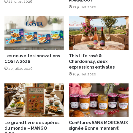
MARABOUT
G
é
22 juillet 2026
P
21 juillet 2026
e
s
a
u
y
a
o
u
Les nouvelles innovations
This Life rosé &
r
COSTA 2026
Chardonnay, deux
t
expressions estivales
20 juillet 2026
16 juillet 2026
Le grand livre des apéros
Confitures SANS MORCEAUX
du monde – MANGO
signée Bonne maman®