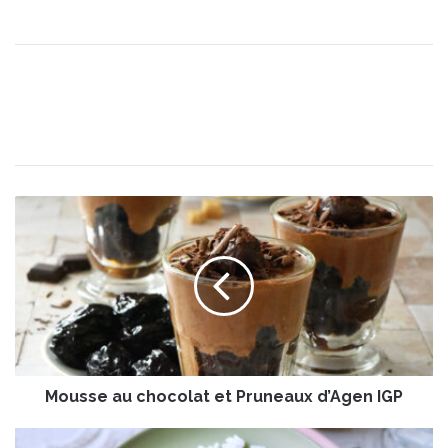
M
o
u
s
s
e
a
u
c
Mousse au chocolat et Pruneaux d’Agen IGP
h
o
c
B