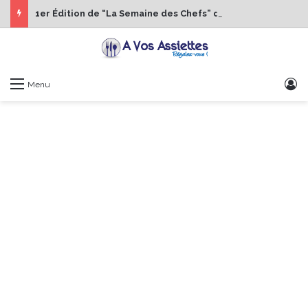
1er Édition de “La Semaine des Chefs” du 19 au 24 octobre 2026
S
Menu