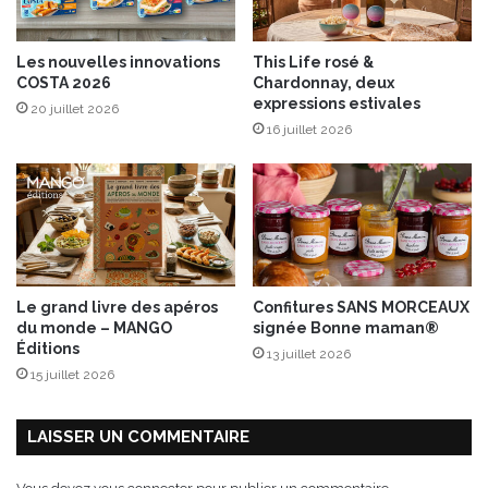
r
u
Les nouvelles innovations
This Life rosé &
i
COSTA 2026
Chardonnay, deux
t
expressions estivales
20 juillet 2026
é
16 juillet 2026
e
b
y
M
a
m
i
e
Le grand livre des apéros
Confitures SANS MORCEAUX
N
du monde – MANGO
signée Bonne maman®
o
Éditions
13 juillet 2026
v
15 juillet 2026
a
LAISSER UN COMMENTAIRE