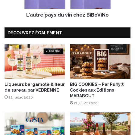
F
p
r
a
u
L'autre pays du vin chez BiBoViNo
y
i
s
t
d
DÉCOUVREZ ÉGALEMENT
s
u
l
v
a
i
n
n
o
c
u
h
v
e
e
z
l
Liqueurs bergamote & fleur
BIG COOKIES – Par Puffy®
B
de sureau par VEDRENNE
Cookies aux Éditions
l
i
MARABOUT
e
B
22 juillet 2026
g
21 juillet 2026
o
a
V
m
i
m
N
e
o
f