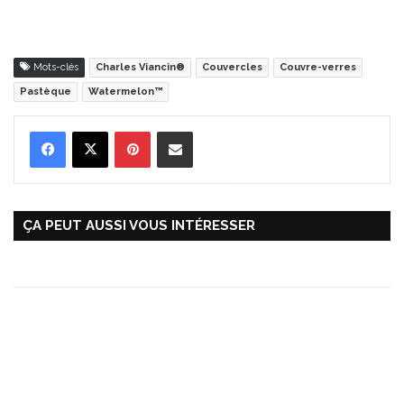
Mots-clés
Charles Viancin®
Couvercles
Couvre-verres
Pastèque
Watermelon™
Pinterest
Partager par Email
ÇA PEUT AUSSI VOUS INTÉRESSER