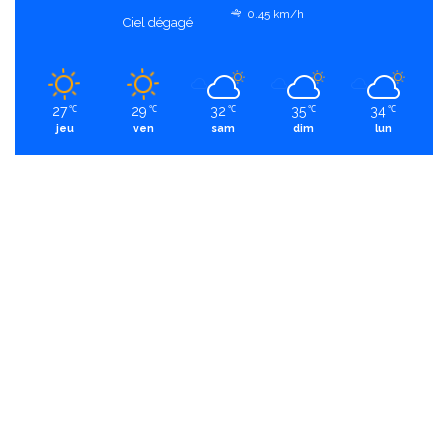
0.45 km/h
Ciel dégagé
27
29
32
35
34
℃
℃
℃
℃
℃
jeu
ven
sam
dim
lun