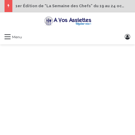
1er Édition de “La Semaine des Chefs” du 19 au 24 octobre 2026
S
Menu