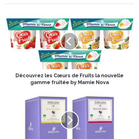
D
é
c
o
u
v
r
e
z
Découvrez les Cœurs de Fruits la nouvelle
l
e
gamme fruitée by Mamie Nova
s
C
L
œ
'
u
a
r
u
s
t
d
r
e
e