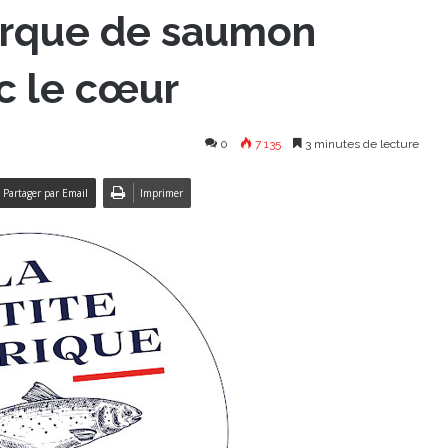
arque de saumon
c le cœur
0
7 135
3 minutes de lecture
Partager par Email
Imprimer