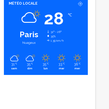
MÉTÉO LOCALE
28
℃
Paris
31º - 26º
35%
1.39 km/h
Nuageux
31
35
35
33
36
℃
℃
℃
℃
℃
sam
dim
lun
mar
mer