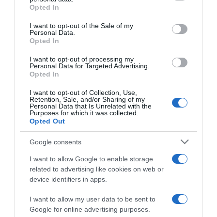
grant or deny consent to Google and its third-party tags to
Opted In
use your data for below specified purposes in below Google
Vous devez
vous connecter
pour publier un commentaire.
consent section.
I want to opt-out of the Sale of my
Personal Data.
Opted In
AJOUTEZ‑NOUS À VOS SOURCES
I want to opt-out of processing my
Personal Data for Targeted Advertising.
Opted In
I want to opt-out of Collection, Use,
Retention, Sale, and/or Sharing of my
Personal Data that Is Unrelated with the
Purposes for which it was collected.
Opted Out
RECHERCHE GOOGLE
Google consents
I want to allow Google to enable storage
related to advertising like cookies on web or
MÉTÉO LOCALE
device identifiers in apps.
20
℃
I want to allow my user data to be sent to
Google for online advertising purposes.