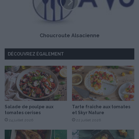
c
r
o
u
t
Choucroute Alsacienne
e
A
l
DÉCOUVREZ ÉGALEMENT
s
a
c
i
e
n
n
e
Salade de poulpe aux
Tarte fraîche aux tomates
tomates cerises
et Skyr Nature
24 juillet 2026
22 juillet 2026