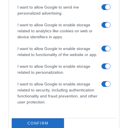
Paris
34º - 18º
I want to allow Google to send me
43%
personalized advertising.
1.1 km/h
Nuageux
I want to allow Google to enable storage
related to analytics like cookies on web or
device identifiers in apps.
34
33
34
36
39
℃
℃
℃
℃
℃
I want to allow Google to enable storage
dim
lun
mar
mer
jeu
related to functionality of the website or app.
I want to allow Google to enable storage
related to personalization.
I want to allow Google to enable storage
related to security, including authentication
functionality and fraud prevention, and other
user protection.
CONFIRM