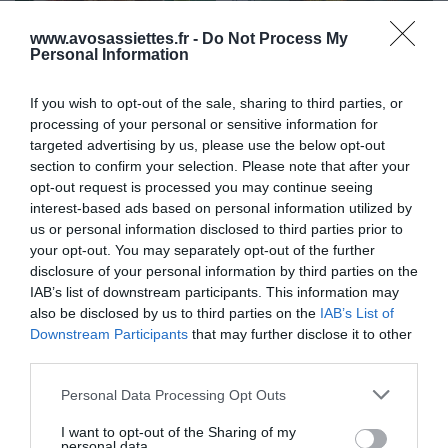
www.avosassiettes.fr -
Do Not Process My
Personal Information
Côte de veau rôtie vinaigre
Fleurs de courgettes
If you wish to opt-out of the sale, sharing to third parties, or
balsamique, tomates &
farcies au Brocciu
processing of your personal or sensitive information for
têtes d’ail rôties, burrata,
targeted advertising by us, please use the below opt-out
15 juillet 2026
basilic
section to confirm your selection. Please note that after your
20 juillet 2026
opt-out request is processed you may continue seeing
interest-based ads based on personal information utilized by
us or personal information disclosed to third parties prior to
your opt-out. You may separately opt-out of the further
disclosure of your personal information by third parties on the
IAB’s list of downstream participants. This information may
also be disclosed by us to third parties on the
IAB’s List of
Downstream Participants
that may further disclose it to other
Boulettes de lieu noir aux
Pinsa au Brie et au bacon
third parties.
épices
base crème-moutarde
Please note that this website/app uses one or more Google
10 juillet 2026
8 juillet 2026
Personal Data Processing Opt Outs
services and may gather and store information including but
not limited to your visit or usage behaviour. You may click to
I want to opt-out of the Sharing of my
LAISSER UN COMMENTAIRE
personal data.