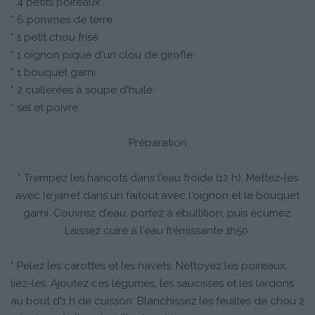
* 4 petits poireaux
* 6 pommes de terre
* 1 petit chou frisé
* 1 oignon piqué d'un clou de girofle
* 1 bouquet garni
* 2 cuillerées à soupe d'huile
* sel et poivre
Préparation
* Trempez les haricots dans l'eau froide (12 h). Mettez-les
avec le jarret dans un faitout avec l'oignon et le bouquet
garni. Couvrez d'eau, portez à ébullition, puis écumez.
Laissez cuire à l'eau frémissante 1h50.
* Pelez les carottes et les navets. Nettoyez les poireaux,
liez-les. Ajoutez ces légumes, les saucisses et les lardons
au bout d'1 h de cuisson. Blanchissez les feuilles de chou 2