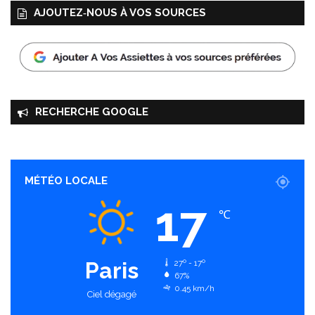
r
AJOUTEZ‑NOUS À VOS SOURCES
e
RECHERCHE GOOGLE
MÉTÉO LOCALE
17
℃
Paris
27º - 17º
67%
0.45 km/h
Ciel dégagé