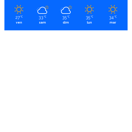
27
33
35
35
34
℃
℃
℃
℃
℃
ven
sam
dim
lun
mar