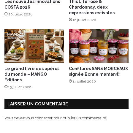
Les nouvelles innovations
This Life rosé &
i
o
COSTA 2026
Chardonnay, deux
x
d
expressions estivales
20 juillet 2026
m
e
16 juillet 2026
a
p
l
e
i
r
n
s
a
i
v
l
e
c
Le grand livre des apéros
Confitures SANS MORCEAUX
M
du monde – MANGO
signée Bonne maman®
a
Éditions
13 juillet 2026
r
15 juillet 2026
q
u
e
LAISSER UN COMMENTAIRE
R
e
Vous devez
vous connecter
pour publier un commentaire.
p
è