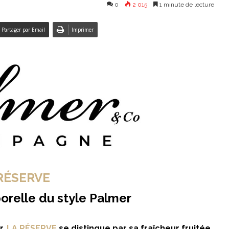
0
2 015
1 minute de lecture
Partager par Email
Imprimer
RÉSERVE
orelle du style Palmer
r,
LA RÉSERVE
se distingue par sa fraîcheur fruitée,