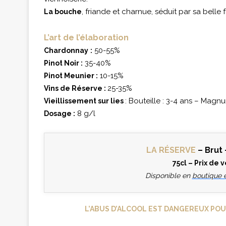
, friande et charnue, séduit par sa belle 
La bouche
L’art de l’élaboration
50-55%
Chardonnay
:
35-40%
Pinot Noir :
10-15%
Pinot Meunier :
25-35%
Vins de Réserve :
: Bouteille : 3-4 ans – Magn
Vieillissement sur lies
8 g/l
Dosage :
LA RÉSERVE
– Brut
75cl – Prix de 
Disponible en
boutique e
L’ABUS D’ALCOOL EST DANGEREUX POU