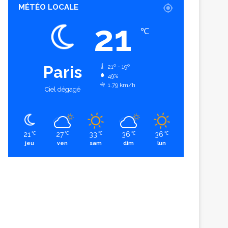
MÉTÉO LOCALE
21
℃
Paris
21º - 19º
49%
1.79 km/h
Ciel dégagé
21
27
33
36
36
℃
℃
℃
℃
℃
jeu
ven
sam
dim
lun