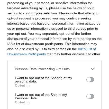
n
t
processing of your personal or sensitive information for
t
n
targeted advertising by us, please use the below opt-out
-
o
section to confirm your selection. Please note that after your
S
u
opt-out request is processed you may continue seeing
a
v
interest-based ads based on personal information utilized by
i
e
Liqueurs bergamote & fleur
BIG COOKIES – Par Puffy®
us or personal information disclosed to third parties prior to
n
de sureau par VEDRENNE
Cookies aux Éditions
a
your opt-out. You may separately opt-out of the further
MARABOUT
t
u
22 juillet 2026
disclosure of your personal information by third parties on the
-
d
21 juillet 2026
IAB’s list of downstream participants. This information may
M
e
also be disclosed by us to third parties on the
IAB’s List of
i
B
Downstream Participants
that may further disclose it to other
c
r
third parties.
h
o
Please note that this website/app uses one or more Google
e
s
Personal Data Processing Opt Outs
services and may gather and store information including but
l
s
not limited to your visit or usage behaviour. You may click to
I want to opt-out of the Sharing of my
a
personal data.
Les nouvelles innovations
This Life rosé &
grant or deny consent to Google and its third-party tags to
r
Opted In
COSTA 2026
Chardonnay, deux
use your data for below specified purposes in below Google
d
expressions estivales
consent section.
20 juillet 2026
à
I want to opt-out of the Sale of my
16 juillet 2026
Personal Data.
l
Opted In
a