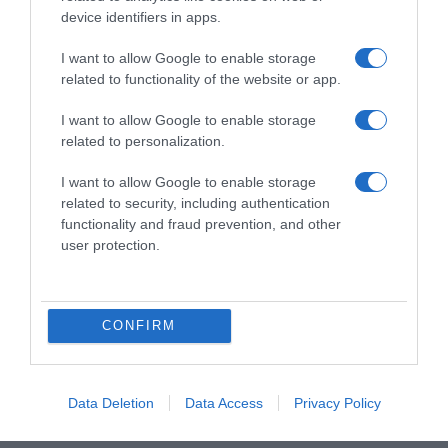
device identifiers in apps.
RECHERCHE GOOGLE
I want to allow Google to enable storage
related to functionality of the website or app.
I want to allow Google to enable storage
related to personalization.
MÉTÉO LOCALE
19
I want to allow Google to enable storage
℃
related to security, including authentication
functionality and fraud prevention, and other
user protection.
Paris
27º - 17º
60%
0.45 km/h
Ciel dégagé
CONFIRM
27
29
32
35
34
℃
℃
℃
℃
℃
Data Deletion
Data Access
Privacy Policy
jeu
ven
sam
dim
lun