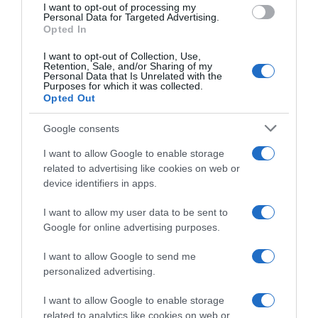
t
I want to opt-out of processing my
e
Personal Data for Targeted Advertising.
Opted In
x
t
I want to opt-out of Collection, Use,
u
Retention, Sale, and/or Sharing of my
Personal Data that Is Unrelated with the
r
Le grand livre des apéros
Confitures SANS MORCEAUX
Purposes for which it was collected.
e
du monde – MANGO
signée Bonne maman®
Opted Out
u
Éditions
13 juillet 2026
n
15 juillet 2026
Google consents
i
q
I want to allow Google to enable storage
u
LAISSER UN COMMENTAIRE
related to advertising like cookies on web or
e
device identifiers in apps.
Vous devez
vous connecter
pour publier un commentaire.
I want to allow my user data to be sent to
Google for online advertising purposes.
AJOUTEZ‑NOUS À VOS SOURCES
I want to allow Google to send me
personalized advertising.
I want to allow Google to enable storage
related to analytics like cookies on web or