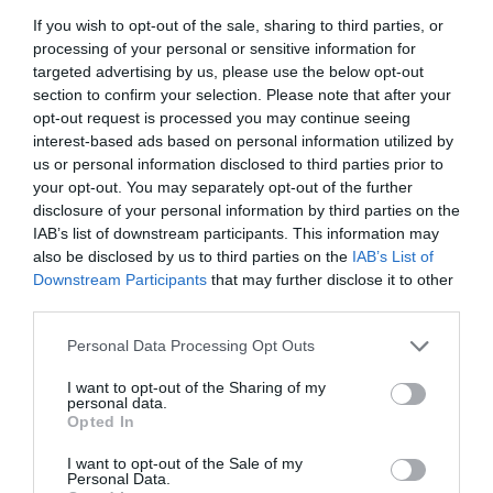
If you wish to opt-out of the sale, sharing to third parties, or
processing of your personal or sensitive information for
targeted advertising by us, please use the below opt-out
section to confirm your selection. Please note that after your
opt-out request is processed you may continue seeing
CONNEXION
interest-based ads based on personal information utilized by
us or personal information disclosed to third parties prior to
your opt-out. You may separately opt-out of the further
disclosure of your personal information by third parties on the
IAB’s list of downstream participants. This information may
also be disclosed by us to third parties on the
IAB’s List of
Mot de passe oublié ?
Downstream Participants
that may further disclose it to other
third parties.
Se souvenir de moi
Please note that this website/app uses one or more Google
Personal Data Processing Opt Outs
services and may gather and store information including but
Se connecter
not limited to your visit or usage behaviour. You may click to
I want to opt-out of the Sharing of my
personal data.
Vous n'avez pas de compte ?
grant or deny consent to Google and its third-party tags to
Opted In
use your data for below specified purposes in below Google
consent section.
I want to opt-out of the Sale of my
Personal Data.