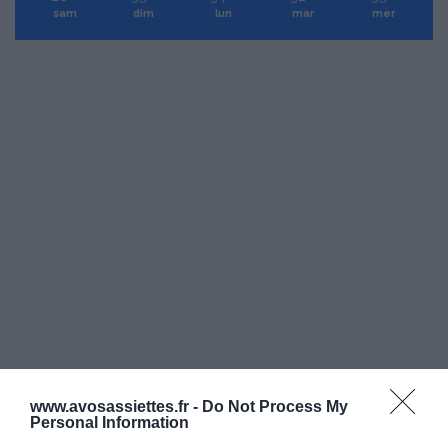
sam
dim
lun
mar
mer
www.avosassiettes.fr -
Do Not Process My
Personal Information