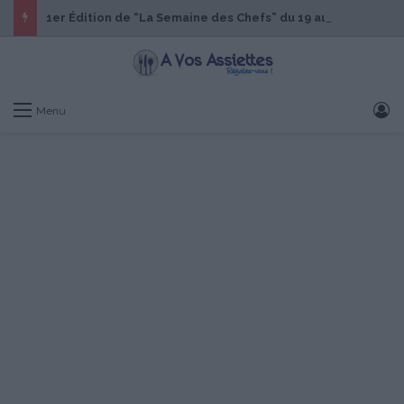
1er Édition de “La Semaine des Chefs” du 19 au 24 octobre 2026
S
Menu