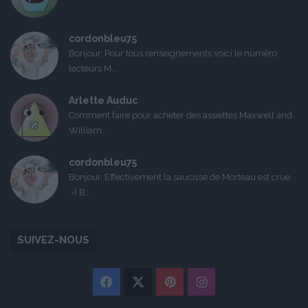
cordonbleu75
Bonjour, Pour tous renseignements voici le numéro
lecteurs M...
Arlette Auduc
Comment faire pour acheter des assiettes Maxwell and
William...
cordonbleu75
Bonjour, Effectivement la saucisse de Morteau est crue
:-) B...
SUIVEZ-NOUS
Facebook
X
Pinterest
Instagram