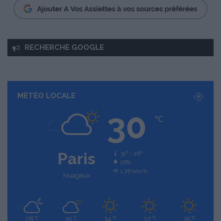
RECHERCHE GOOGLE
MÉTÉO LOCALE
30
℃
Paris
31º - 26º
26%
1.76 km/h
Nuageux
28
35
34
32
35
℃
℃
℃
℃
℃