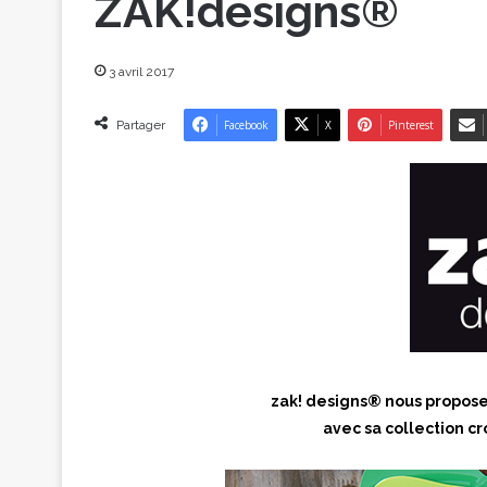
ZAK!designs®
3 avril 2017
Partager
Facebook
X
Pinterest
zak! designs® nous propose 
avec sa collection c