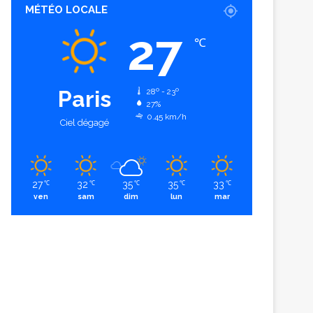
MÉTÉO LOCALE
27
℃
Paris
28º - 23º
27%
0.45 km/h
Ciel dégagé
27
32
35
35
33
℃
℃
℃
℃
℃
ven
sam
dim
lun
mar