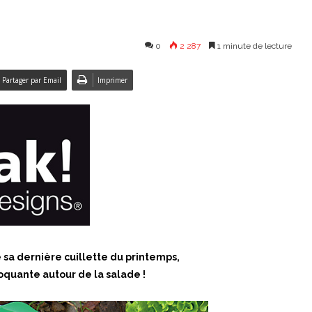
0
2 287
1 minute de lecture
Partager par Email
Imprimer
sa dernière cuillette du printemps,
roquante autour de la salade !