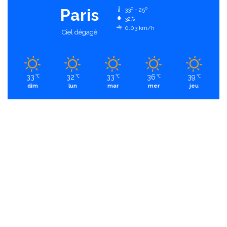
Paris
33º - 25º
32%
0.03 km/h
Ciel dégagé
33
32
33
36
39
℃
℃
℃
℃
℃
dim
lun
mar
mer
jeu