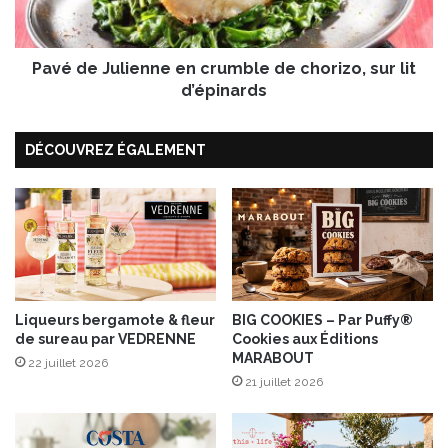
r
J
à
u
l
l
a
Pavé de Julienne en crumble de chorizo, sur lit
i
m
e
d’épinards
e
n
e
n
n
DÉCOUVREZ ÉGALEMENT
e
c
e
é
n
r
c
a
r
m
u
i
m
q
b
u
l
Liqueurs bergamote & fleur
BIG COOKIES – Par Puffy®
e
de sureau par VEDRENNE
Cookies aux Éditions
e
MARABOUT
e
d
22 juillet 2026
t
e
21 juillet 2026
t
c
ê
h
t
o