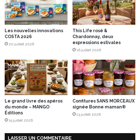
e
r
r
i
o
z
t
o
Les nouvelles innovations
This Life rosé &
a
,
COSTA 2026
Chardonnay, deux
t
s
expressions estivales
20 juillet 2026
i
u
16 juillet 2026
v
r
e
l
à
i
1
t
8
d
0
’
°
é
p
Le grand livre des apéros
Confitures SANS MORCEAUX
i
du monde – MANGO
signée Bonne maman®
n
Éditions
13 juillet 2026
a
15 juillet 2026
r
d
s
LAISSER UN COMMENTAIRE