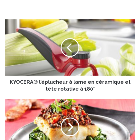
K
Y
O
C
E
R
A
®
l
KYOCERA® l’éplucheur à lame en céramique et
’
é
tête rotative à 180°
p
l
P
u
a
c
v
h
é
e
d
u
e