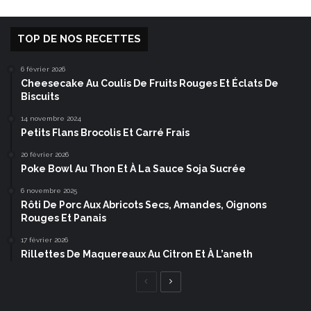
TOP DE NOS RECETTES
6 février 2026
Cheesecake Au Coulis De Fruits Rouges Et Éclats De
Biscuits
14 novembre 2024
Petits Flans Brocolis Et Carré Frais
20 février 2026
Poke Bowl Au Thon Et À La Sauce Soja Sucrée
6 novembre 2025
Rôti De Porc Aux Abricots Secs, Amandes, Oignons
Rouges Et Panais
17 février 2026
Rillettes De Maquereaux Au Citron Et À L’aneth
Page
Page
précédente
suivante