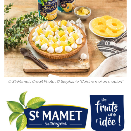
© St-Mamet | Crédit Photo : © Stéphanie "Cuisine moi un mouton"