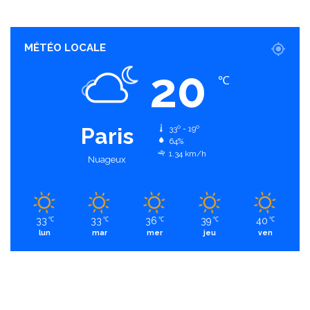
MÉTÉO LOCALE
20
℃
Paris
33º - 19º
64%
1.34 km/h
Nuageux
33
33
36
39
40
℃
℃
℃
℃
℃
lun
mar
mer
jeu
ven