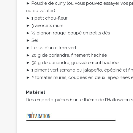
► Poudre de curry (ou vous pouvez essayer vos pr
ou du za'atar)
► 1 petit chou-fleur
► 3 avocats mûrs
► ½ oignon rouge, coupé en petits dés
► Sel
► Le jus d'un citron vert
► 20 g de coriandre, finement hachée
► 50 g de coriandre, grossièrement hachée
► 1 piment vert serrano ou jalapeño, épépiné et fi
► 2 tomates mûres, coupées en deux, épépinées e
Matériel
Des emporte-pièces (sur le thème de l'Halloween si