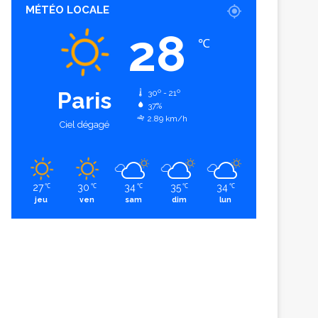
MÉTÉO LOCALE
28
℃
Paris
30º - 21º
37%
2.89 km/h
Ciel dégagé
27
30
34
35
34
℃
℃
℃
℃
℃
jeu
ven
sam
dim
lun