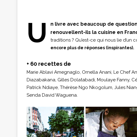
U
n livre avec beaucoup de questio
renouvellent-ils la cuisine en Fran
traditions ? Qu’est-ce qui nous lie d’un 
encore plus de réponses (inspirantes).
+ 60 recettes de
Marie Ablavi Amegnaglo, Ornella Anani, Le Chef Ant
Diazabakana, Gilles Dolatabadi, Moulaye Fanny, Cé
Patrick Ndiaye, Thérèse Ngo Nkogolum, Jules Niang
Senda David Waguena.