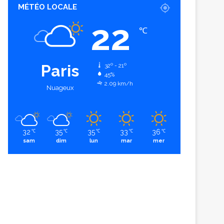
MÉTÉO LOCALE
22
℃
Paris
32º - 21º
45%
2.09 km/h
Nuageux
32
35
35
33
36
℃
℃
℃
℃
℃
sam
dim
lun
mar
mer