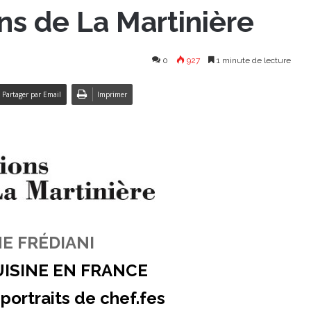
ons de La Martinière
0
927
1 minute de lecture
Partager par Email
Imprimer
E FRÉDIANI
UISINE EN FRANCE
 portraits de chef.fes