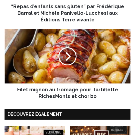
“Repas d’enfants sans gluten” par Frédérique
n
f
Barral et Michèle Panivello-Lucchesi aux
a
Éditions Terre vivante
n
t
F
s
i
s
l
a
e
n
t
s
m
g
i
l
g
u
n
t
Filet mignon au fromage pour Tartiflette
o
e
n
RichesMonts et chorizo
n
a
”
u
p
DÉCOUVREZ ÉGALEMENT
f
a
r
r
o
F
m