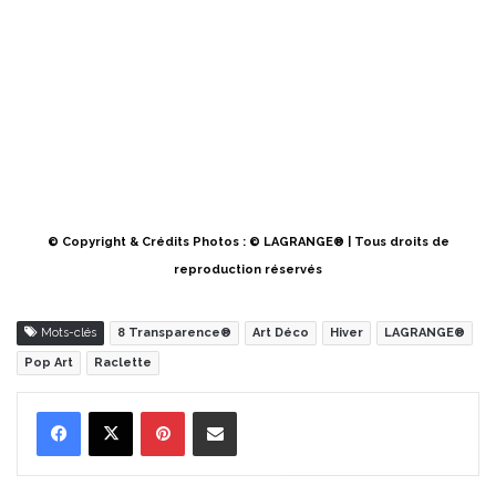
© Copyright & Crédits Photos : © LAGRANGE® | Tous droits de
reproduction réservés
Mots-clés
8 Transparence®
Art Déco
Hiver
LAGRANGE®
Pop Art
Raclette
Pinterest
Partager par Email