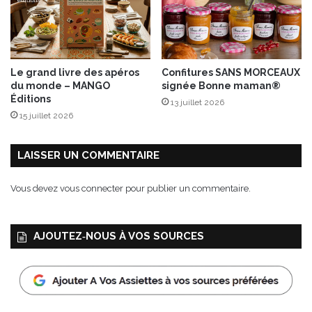
è
h
l
e
e
s
P
M
a
o
Le grand livre des apéros
Confitures SANS MORCEAUX
n
n
du monde – MANGO
signée Bonne maman®
i
t
Éditions
13 juillet 2026
v
s
15 juillet 2026
e
e
l
t
l
c
LAISSER UN COMMENTAIRE
o
h
-
o
Vous devez
vous connecter
pour publier un commentaire.
L
r
u
i
c
z
AJOUTEZ‑NOUS À VOS SOURCES
c
o
h
e
s
i
a