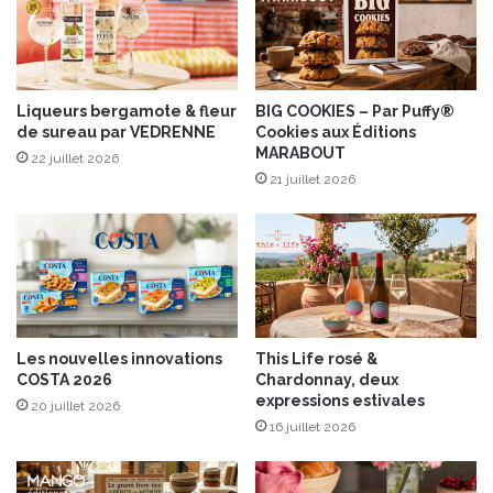
r
a
é
g
d
e
é
p
r
o
Liqueurs bergamote & fleur
BIG COOKIES – Par Puffy®
i
de sureau par VEDRENNE
Cookies aux Éditions
u
MARABOUT
q
r
22 juillet 2026
u
T
21 juillet 2026
e
a
B
r
a
t
r
i
r
f
a
l
l
e
Les nouvelles innovations
This Life rosé &
e
t
COSTA 2026
Chardonnay, deux
t
t
expressions estivales
20 juillet 2026
M
e
16 juillet 2026
i
R
c
i
h
c