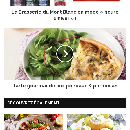
r
La Brasserie du Mont Blanc en mode « heure
i
e
d'hiver » !
d
u
T
M
a
o
r
n
t
t
e
B
g
l
o
a
u
n
r
c
Tarte gourmande aux poireaux & parmesan
m
e
a
n
n
DÉCOUVREZ ÉGALEMENT
m
d
o
e
d
a
e
u
«
x