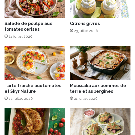
h
p
e
o
u
i
r
Salade de poulpe aux
Citrons givrés
r
tomates cerises
e
e
23 juillet 2026
d
a
24 juillet 2026
'
u
h
x
i
&
v
p
e
a
r
r
»
m
Tarte fraîche aux tomates
Moussaka aux pommes de
!
e
et Skyr Nature
terre et aubergines
s
22 juillet 2026
21 juillet 2026
a
n