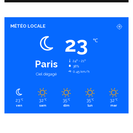
MÉTÉO LOCALE
23
℃
Paris
24º - 21º
38%
0.45 km/h
Ciel dégagé
23
32
35
35
32
℃
℃
℃
℃
℃
ven
sam
dim
lun
mar