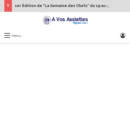
1er Édition de “La Semaine des Chefs” du 19 au 24 octobre 2026
S
Menu