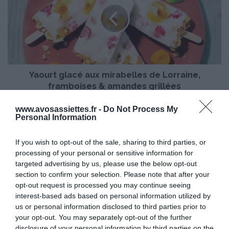
u
r
t
g
l
a
Yaourt glacé aux mirabelles de Lorraine,
c
é
framboises & amandes grillées
a
u
L
www.avosassiettes.fr -
Do Not Process My
Personal Information
x
a
m
c
i
t
If you wish to opt-out of the sale, sharing to third parties, or
r
e
processing of your personal or sensitive information for
a
l
targeted advertising by us, please use the below opt-out
b
®
section to confirm your selection. Please note that after your
e
«
opt-out request is processed you may continue seeing
l
B
interest-based ads based on personal information utilized by
l
Lactel® « BiO et Engagé », partenaire de la
i
us or personal information disclosed to third parties prior to
e
O
Fête du lait Bio, du 29 août au 26 septembre
your opt-out. You may separately opt-out of the further
s
e
2021
disclosure of your personal information by third parties on the