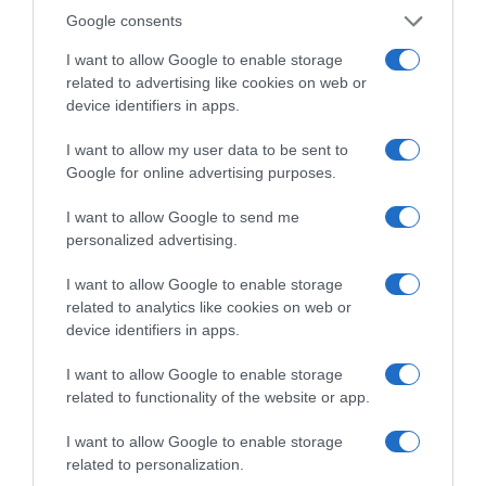
Les nouvelles innovations
This Life rosé &
&
l
Google consents
COSTA 2026
Chardonnay, deux
a
a
expressions estivales
20 juillet 2026
m
F
I want to allow Google to enable storage
16 juillet 2026
a
ê
related to advertising like cookies on web or
n
t
device identifiers in apps.
d
e
e
d
I want to allow my user data to be sent to
s
u
Google for online advertising purposes.
g
l
r
a
I want to allow Google to send me
i
i
personalized advertising.
Le grand livre des apéros
Confitures SANS MORCEAUX
l
t
du monde – MANGO
signée Bonne maman®
l
B
I want to allow Google to enable storage
Éditions
13 juillet 2026
é
i
related to analytics like cookies on web or
15 juillet 2026
e
o
device identifiers in apps.
s
,
d
I want to allow Google to enable storage
LAISSER UN COMMENTAIRE
u
related to functionality of the website or app.
2
Vous devez
vous connecter
pour publier un commentaire.
I want to allow Google to enable storage
9
related to personalization.
a