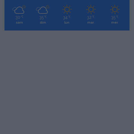
30
35
34
32
35
℃
℃
℃
℃
℃
sam
dim
lun
mar
mer