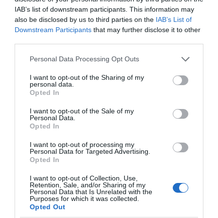
d
t
IAB’s list of downstream participants. This information may
e
E
also be disclosed by us to third parties on the
IAB’s List of
L
DÉCOUVREZ ÉGALEMENT
n
Downstream Participants
that may further disclose it to other
o
g
third parties.
r
a
Please note that this website/app uses one or more Google
r
g
Personal Data Processing Opt Outs
services and may gather and store information including but
a
é
not limited to your visit or usage behaviour. You may click to
I want to opt-out of the Sharing of my
i
»
personal data.
grant or deny consent to Google and its third-party tags to
n
,
Opted In
use your data for below specified purposes in below Google
e
p
consent section.
,
a
Liqueurs bergamote & fleur
BIG COOKIES – Par Puffy®
I want to opt-out of the Sale of my
Personal Data.
f
de sureau par VEDRENNE
Cookies aux Éditions
r
Opted In
MARABOUT
r
t
22 juillet 2026
a
e
21 juillet 2026
I want to opt-out of processing my
m
n
Personal Data for Targeted Advertising.
Opted In
b
a
o
i
I want to opt-out of Collection, Use,
i
r
Retention, Sale, and/or Sharing of my
s
e
Personal Data that Is Unrelated with the
Purposes for which it was collected.
e
d
Opted Out
s
e