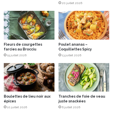
20 juillet 2026
a
r
d
o
n
s
Fleurs de courgettes
Poulet ananas –
farcies au Brocciu
Coquillettes Spicy
15 juillet 2026
13 juillet 2026
Boulettes de lieu noir aux
Tranches de foie de veau
épices
juste snackées
10 juillet 2026
6 juillet 2026