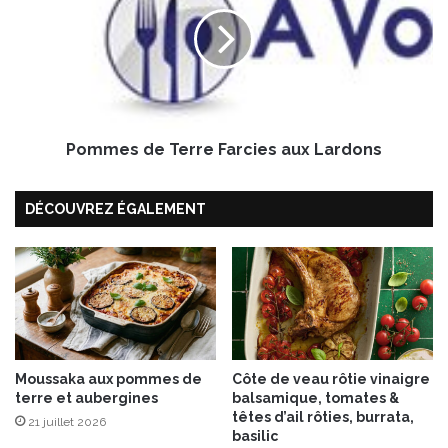
i
m
e
m
r
e
s
d
e
T
Pommes de Terre Farcies aux Lardons
e
r
r
DÉCOUVREZ ÉGALEMENT
e
F
a
r
c
i
e
s
Moussaka aux pommes de
Côte de veau rôtie vinaigre
a
terre et aubergines
balsamique, tomates &
u
têtes d’ail rôties, burrata,
x
21 juillet 2026
basilic
L