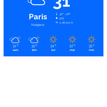
31
Paris
32º - 26º
22%
0.78 km/h
Nuageux
31
35
34
32
35
℃
℃
℃
℃
℃
sam
dim
lun
mar
mer