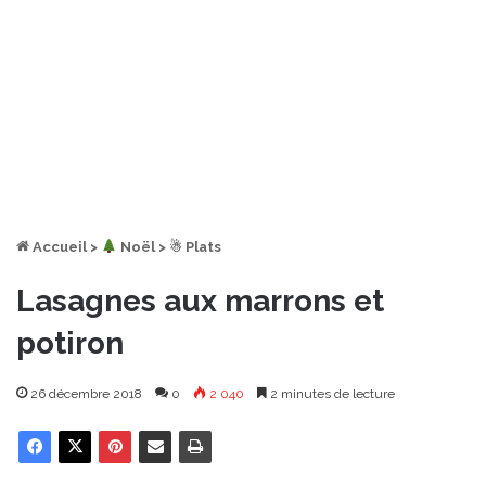
Accueil
>
︎ Noël
>
☃ Plats
Lasagnes aux marrons et
potiron
26 décembre 2018
0
2 040
2 minutes de lecture