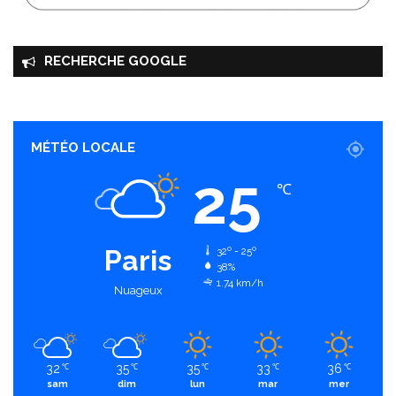
RECHERCHE GOOGLE
MÉTÉO LOCALE
25
℃
Paris
32º - 25º
38%
1.74 km/h
Nuageux
32
35
35
33
36
℃
℃
℃
℃
℃
sam
dim
lun
mar
mer