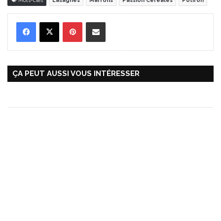
Mots-clés
Lasagnes
Marrons
Passion Céréales
Potiron
Pinterest
Partager par Email
ÇA PEUT AUSSI VOUS INTÉRESSER