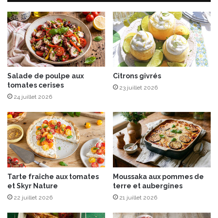
n
o
a
n
c
e
h
t
e
g
c
r
h
a
o
Salade de poulpe aux
Citrons givrés
n
tomates cerises
c
n
23 juillet 2026
o
y
24 juillet 2026
l
a
a
u
t
c
o
m
b
a
Tarte fraîche aux tomates
Moussaka aux pommes de
w
et Skyr Nature
terre et aubergines
a
22 juillet 2026
21 juillet 2026