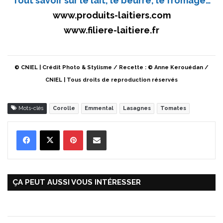
Tout savoir sur le lait, le beurre, le fromage…
www.produits-laitiers.com
www.filiere-laitiere.fr
© CNIEL | Crédit Photo & Stylisme / Recette : © Anne Kerouédan /
CNIEL | Tous droits de reproduction réservés
Mots-clés
Corolle
Emmental
Lasagnes
Tomates
Pinterest
Partager par Email
ÇA PEUT AUSSI VOUS INTÉRESSER