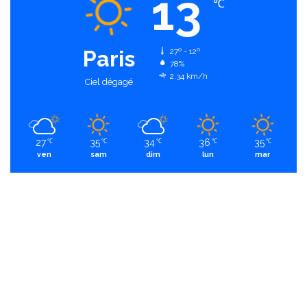
13
℃
Paris
27º - 12º
78%
2.34 km/h
Ciel dégagé
27
35
34
36
35
℃
℃
℃
℃
℃
ven
sam
dim
lun
mar