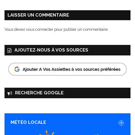
s
t
i
LAISSER UN COMMENTAIRE
c
a
Vous devez
vous connecter
pour publier un commentaire.
É
d
i
AJOUTEZ‑NOUS À VOS SOURCES
t
i
o
n
s
RECHERCHE GOOGLE
MÉTÉO LOCALE