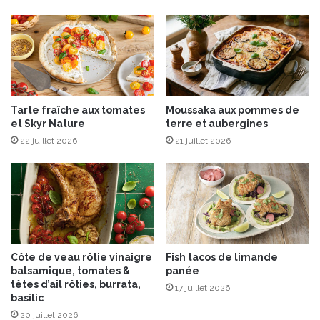
p
é
a
g
r
é
P
t
h
a
i
l
l
A
Tarte fraîche aux tomates
Moussaka aux pommes de
i
C
et Skyr Nature
terre et aubergines
p
C
22 juillet 2026
21 juillet 2026
p
R
e
O
A
s
s
e
r
a
Côte de veau rôtie vinaigre
Fish tacos de limande
y
balsamique, tomates &
panée
-
têtes d’ail rôties, burrata,
17 juillet 2026
R
basilic
u
20 juillet 2026