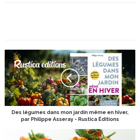
D
e
s
l
é
g
u
m
e
Des légumes dans mon jardin même en hiver,
s
d
par Philippe Asseray - Rustica Éditions
a
n
R
s
o