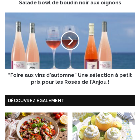
Salade bowl de boudin noir aux oignons
l
d
e
“
b
F
o
o
u
i
d
r
i
e
n
a
n
u
o
x
i
“Foire aux vins d'automne” Une sélection à petit
v
r
i
prix pour les Rosés de l'Anjou !
a
n
u
s
DÉCOUVREZ ÉGALEMENT
x
d
o
'
i
a
g
u
n
t
o
o