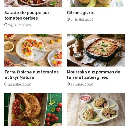
n
m
s
n
e
Salade de poulpe aux
Citrons givrés
tomates cerises
”
23 juillet 2026
U
24 juillet 2026
n
e
s
é
l
e
c
Tarte fraîche aux tomates
Moussaka aux pommes de
t
et Skyr Nature
terre et aubergines
i
22 juillet 2026
21 juillet 2026
o
n
à
p
e
t
i
t