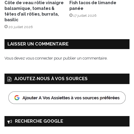
Côte de veau rôtie vinaigre
Fish tacos de limande
p
balsamique, tomates &
panée
r
têtes d’ail rôties, burrata,
17 juillet 2026
i
basilic
x
20 juillet 2026
p
o
u
LAISSER UN COMMENTAIRE
r
l
Vous devez
vous connecter
pour publier un commentaire.
e
s
R
AJOUTEZ‑NOUS À VOS SOURCES
o
s
é
s
d
e
l
RECHERCHE GOOGLE
'
A