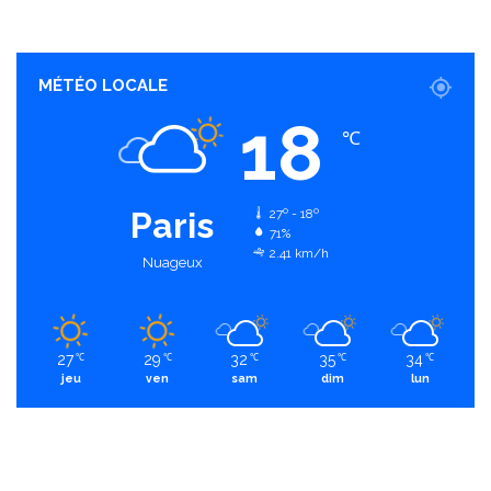
MÉTÉO LOCALE
18
℃
Paris
27º - 18º
71%
2.41 km/h
Nuageux
27
29
32
35
34
℃
℃
℃
℃
℃
jeu
ven
sam
dim
lun