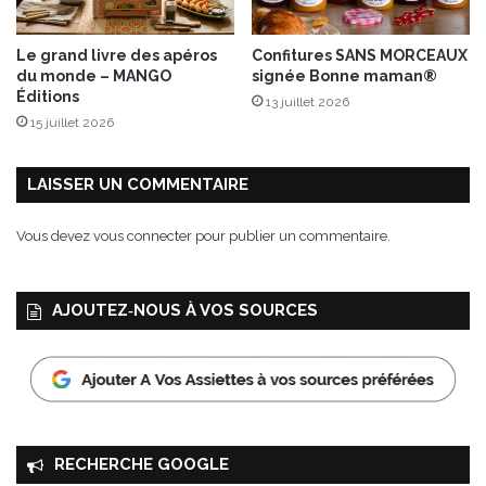
r
a
Le grand livre des apéros
Confitures SANS MORCEAUX
v
du monde – MANGO
signée Bonne maman®
e
Éditions
13 juillet 2026
c
15 juillet 2026
P
y
r
LAISSER UN COMMENTAIRE
e
x
Vous devez
vous connecter
pour publier un commentaire.
®
!
AJOUTEZ‑NOUS À VOS SOURCES
RECHERCHE GOOGLE