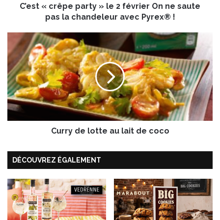
C’est « crêpe party » le 2 février On ne saute
ê
p
pas la chandeleur avec Pyrex® !
e
p
C
a
u
r
r
t
r
y
y
d
»
e
l
l
e
o
2
Curry de lotte au lait de coco
t
f
t
é
e
DÉCOUVREZ ÉGALEMENT
v
a
r
u
i
l
e
a
r
i
O
t