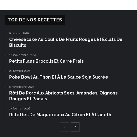
TOP DE NOS RECETTES
6 février 2026
Cheesecake Au Coulis De Fruits Rouges Et Éclats De
Biscuits
14 novembre 2024
Petits Flans Brocolis Et Carré Frais
20 février 2026
Poke Bowl Au Thon Et À La Sauce Soja Sucrée
6 novembre 2025
Rôti De Porc Aux Abricots Secs, Amandes, Oignons
Rouges Et Panais
17 février 2026
Rillettes De Maquereaux Au Citron Et À L’aneth
Page
Page
précédente
suivante