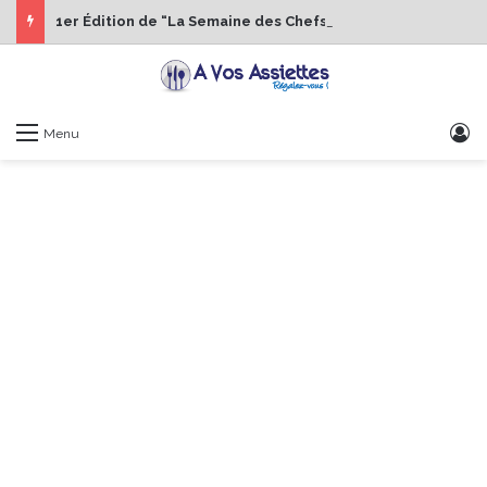
1er Édition de “La Semaine des Chefs” du 19 au 24 octobre 2026
S
Menu