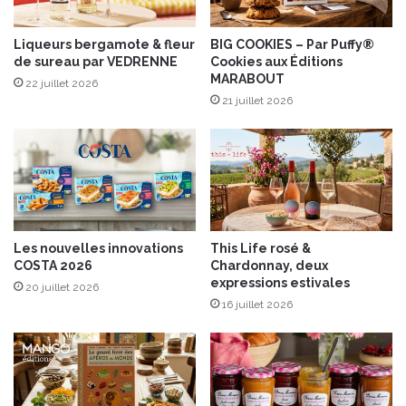
n
d
n
e
e
Liqueurs bergamote & fleur
BIG COOKIES – Par Puffy®
c
de sureau par VEDRENNE
Cookies aux Éditions
s
o
MARABOUT
a
c
22 juillet 2026
u
21 juillet 2026
o
t
e
p
a
s
l
a
Les nouvelles innovations
This Life rosé &
c
COSTA 2026
Chardonnay, deux
h
expressions estivales
20 juillet 2026
a
16 juillet 2026
n
d
e
l
e
u