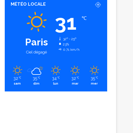
MÉTÉO LOCALE
31
℃
Paris
32º - 25º
23%
0.71 km/h
Ciel dégagé
32
35
34
32
35
℃
℃
℃
℃
℃
sam
dim
lun
mar
mer