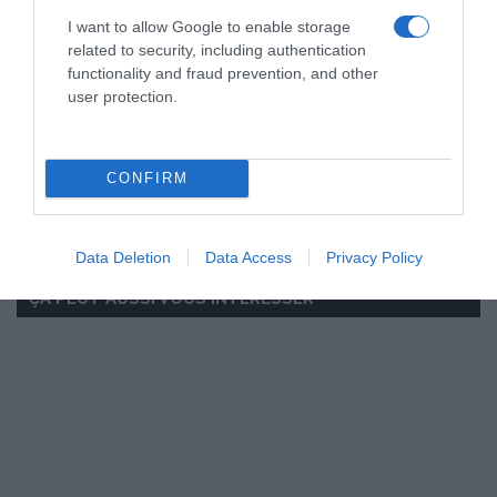
I want to allow Google to enable storage
© Bravo HUGO | Crédits Photos : © Bravo HUGO | Tous droits de
related to security, including authentication
reproduction réservés
functionality and fraud prevention, and other
user protection.
Mots-clés
Bravo HUGO
Burger d'Hugo
CONFIRM
Pinterest
Partager par Email
Data Deletion
Data Access
Privacy Policy
ÇA PEUT AUSSI VOUS INTÉRESSER