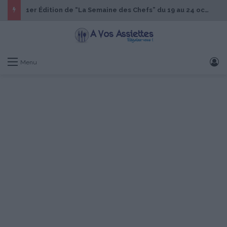
1er Édition de “La Semaine des Chefs” du 19 au 24 octobre 2026
S
Menu