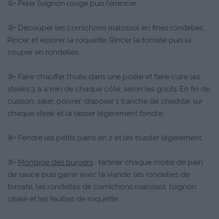
①• Peler l’oignon rouge puis l’émincer.
②• Découper les cornichons malossol en fines rondelles.
Rincer et essorer la roquette. Rincer la tomate puis la
couper en rondelles.
③• Faire chauffer l’huile dans une poêle et faire cuire les
steaks 3 à 4 min de chaque côté, selon les goûts. En fin de
cuisson, saler, poivrer, disposer 1 tranche de cheddar sur
chaque steak et la laisser légèrement fondre.
④• Fendre les petits pains en 2 et les toaster légèrement.
⑤•
Montage des burgers
: tartiner chaque moitié de pain
de sauce puis garnir avec la viande, les rondelles de
tomate, les rondelles de cornichons malossol, l’oignon
ciselé et les feuilles de roquette.