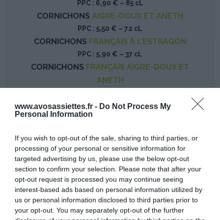
PPC : 6,90 € – 85 cL
CORNICHONS
AIGRE-DOUX ET ANETH
PPC : 5,50 € – 72 cL
CORNICHONS
FRANÇAIS À L’ESTRAGON
PPC : 5,90 € – 37 cL
CORNICHONS
FRANÇAIS AIGRE-DOUX ET
ANETH
PPC : 6,50 € – 72 cL
CORNICHONS
2 VINAIGRES ET BALSAMIQUE
www.avosassiettes.fr -
Do Not Process My
Personal Information
PPC : 3,95 € – 37 cL
If you wish to opt-out of the sale, sharing to third parties, or
processing of your personal or sensitive information for
targeted advertising by us, please use the below opt-out
section to confirm your selection. Please note that after your
opt-out request is processed you may continue seeing
interest-based ads based on personal information utilized by
us or personal information disclosed to third parties prior to
your opt-out. You may separately opt-out of the further