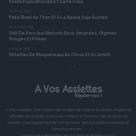
Petits Flans Brocolis Et Carré Frais
20 février 2026
Poke Bowl Au Thon Et À La Sauce Soja Sucrée
6 novembre 2025
Rôti De Porc Aux Abricots Secs, Amandes, Oignons
Rouges Et Panais
17 février 2026
Rillettes De Maquereaux Au Citron Et À L’aneth
Page
Page
précédente
suivante
A Vos Assiettes, des milliers de recettes de cuisine illustrées simples et
raffinées accessibles à tous, en mettant à l'honneur les produits de
saisons, c'est également de l'art de vivre, des actualités culinaires et
bien plus encore ...
Laissez-vous emporter par vos sens et régalez-vous !