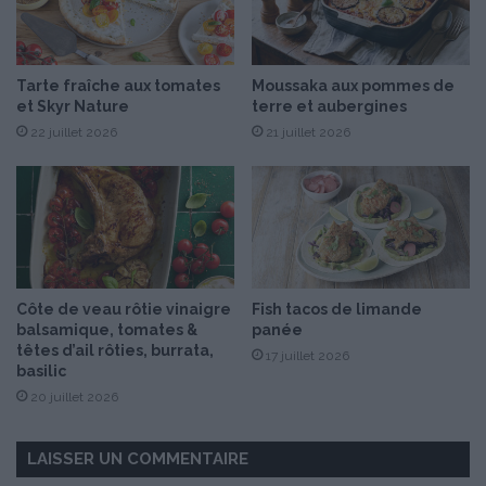
l
e
e
s
Tarte fraîche aux tomates
Moussaka aux pommes de
R
et Skyr Nature
terre et aubergines
e
c
22 juillet 2026
21 juillet 2026
e
t
t
e
s
“
d
Côte de veau rôtie vinaigre
Fish tacos de limande
e
balsamique, tomates &
panée
p
têtes d’ail rôties, burrata,
17 juillet 2026
a
basilic
n
20 juillet 2026
é
s
g
LAISSER UN COMMENTAIRE
o