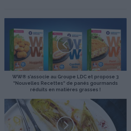
W
W
®
s
’
a
s
s
o
WW® s’associe au Groupe LDC et propose 3
c
i
“Nouvelles Recettes“ de panés gourmands
e
réduits en matières grasses !
a
u
E
G
n
r
d
o
i
u
v