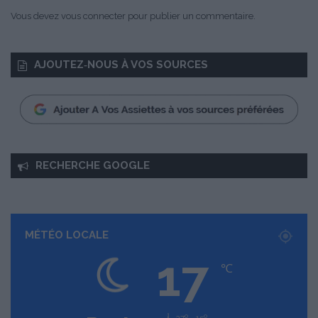
u
Vous devez
vous connecter
pour publier un commentaire.
r
m
a
AJOUTEZ‑NOUS À VOS SOURCES
n
d
s
r
é
d
u
RECHERCHE GOOGLE
i
t
s
e
n
MÉTÉO LOCALE
m
17
a
℃
t
i
è
27º - 15º