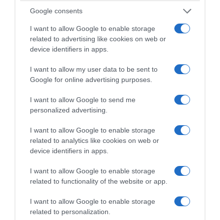
Google consents
volonté de produire toujours mieux. Les produits Bravo
Hugo sont aujourd’hui disponibles chez Biocoop, Naturalia
I want to allow Google to enable storage
ou encore l’Eau Vive, à des prix accessibles au
related to advertising like cookies on web or
consommateur.
device identifiers in apps.
I want to allow my user data to be sent to
Google for online advertising purposes.
I want to allow Google to send me
personalized advertising.
I want to allow Google to enable storage
related to analytics like cookies on web or
device identifiers in apps.
I want to allow Google to enable storage
related to functionality of the website or app.
www.facebook.com
/bravo.hugo.
bio
I want to allow Google to enable storage
related to personalization.