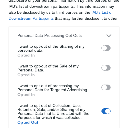
disclosure of your personal information by third parties on the
Crédits Photos : © Bravo Hugo
IAB’s list of downstream participants. This information may
also be disclosed by us to third parties on the
IAB’s List of
À propos de
Bravo HUGO
Downstream Participants
that may further disclose it to other
La marque de pickles bio Bravo Hugo
third parties.
, une gamme
propose, depuis 2019
Please note that this website/app uses one or more Google
complète de cornichons français bio, cornichons
Personal Data Processing Opt Outs
services and may gather and store information including but
européens bio, et câpres bio en magasins spécialisés bio.
not limited to your visit or usage behaviour. You may click to
I want to opt-out of the Sharing of my
A travers cette nouvelle marque, le groupe Reitzel se
personal data.
grant or deny consent to Google and its third-party tags to
Opted In
donne pour mission de sélectionner et transformer le
use your data for below specified purposes in below Google
végétal bio en de délicieux pickles pour une alimentation
consent section.
I want to opt-out of the Sale of my
Personal Data.
saine et joyeuse. Les condiments de la marque répondent
Opted In
aux attentes de consommateurs en quête de produits
labellisés « agriculture biologique » ayant du caractère.
I want to opt-out of processing my
Personal Data for Targeted Advertising.
Sa gamme de cornichons français bio a pu voir le jour
Opted In
grâce aux engagements pris par la PME Reitzel depuis
I want to opt-out of Collection, Use,
2016 pour relancer la filière française du cornichon. Pour
Retention, Sale, and/or Sharing of my
Personal Data that Is Unrelated with the
produire du cornichon français bio et diversifier la filière,
Purposes for which it was collected.
Reitzel s’est entouré de deux agriculteurs en Sarthe et en
Opted Out
Maine-et-Loire, justement rémunérés, liés par la même