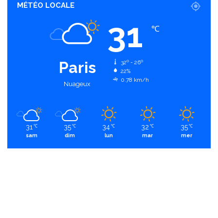
MÉTÉO LOCALE
31
℃
Paris
32º - 26º
22%
0.78 km/h
Nuageux
31
35
34
32
35
℃
℃
℃
℃
℃
sam
dim
lun
mar
mer