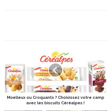
M
o
e
l
l
e
u
x
o
Moelleux ou Croquants ? Choisissez votre camp
u
C
avec les biscuits Céréalpes !
r