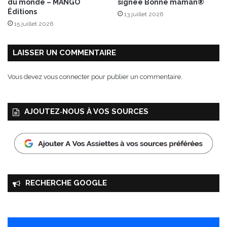
du monde – MANGO
signée Bonne maman®
é
Éditions
13 juillet 2026
r
15 juillet 2026
é
a
l
LAISSER UN COMMENTAIRE
p
e
Vous devez
vous connecter
pour publier un commentaire.
s
!
AJOUTEZ‑NOUS À VOS SOURCES
RECHERCHE GOOGLE