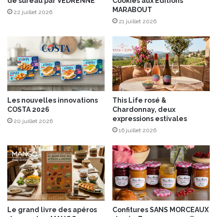
de sureau par VEDRENNE
Cookies aux Éditions
r
MARABOUT
e
22 juillet 2026
c
21 juillet 2026
a
m
p
a
v
e
c
Les nouvelles innovations
This Life rosé &
l
COSTA 2026
Chardonnay, deux
e
expressions estivales
20 juillet 2026
s
16 juillet 2026
b
i
s
c
u
i
t
s
Le grand livre des apéros
Confitures SANS MORCEAUX
C