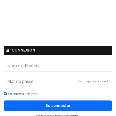
l
e
o
l
i
v
e
s
CONNEXION
Mot de passe oublié ?
Se souvenir de moi
Se connecter
Vous n'avez pas de compte ?