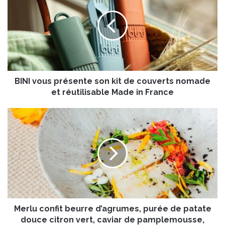
N
I
v
o
u
s
p
BINI vous présente son kit de couverts nomade
r
é
et réutilisable Made in France
s
e
M
n
e
t
r
e
l
s
u
o
c
n
o
k
n
i
f
t
Merlu confit beurre d’agrumes, purée de patate
i
d
t
douce citron vert, caviar de pamplemousse,