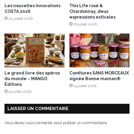
d
Les nouvelles innovations
This Life rosé &
l
e
COSTA 2026
Chardonnay, deux
i
p
expressions estivales
20 juillet 2026
s
a
16 juillet 2026
a
t
b
a
l
t
e
e
M
d
a
o
d
u
e
c
Le grand livre des apéros
Confitures SANS MORCEAUX
i
e
du monde – MANGO
signée Bonne maman®
n
c
Éditions
13 juillet 2026
F
i
15 juillet 2026
r
t
a
r
n
o
LAISSER UN COMMENTAIRE
c
n
e
v
Vous devez
vous connecter
pour publier un commentaire.
e
r