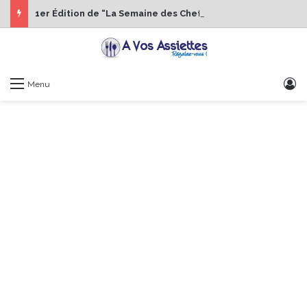
1er Édition de “La Semaine des Chefs” du 19 au 24 octobre 2026
S
Menu