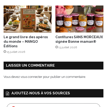
e
s
P
o
i
v
r
Le grand livre des apéros
Confitures SANS MORCEAUX
e
du monde – MANGO
signée Bonne maman®
s
Éditions
13 juillet 2026
”
15 juillet 2026
à
R
o
LAISSER UN COMMENTAIRE
c
h
Vous devez
vous connecter
pour publier un commentaire.
e
c
o
AJOUTEZ‑NOUS À VOS SOURCES
r
b
o