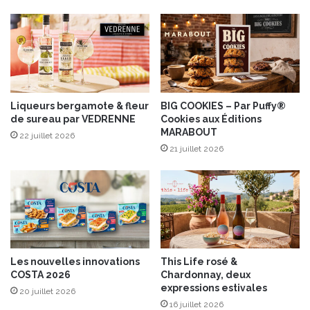
F
e
s
t
i
v
a
l
Liqueurs bergamote & fleur
BIG COOKIES – Par Puffy®
de sureau par VEDRENNE
Cookies aux Éditions
I
MARABOUT
n
22 juillet 2026
t
21 juillet 2026
e
r
n
a
t
i
o
Les nouvelles innovations
This Life rosé &
n
COSTA 2026
Chardonnay, deux
a
expressions estivales
20 juillet 2026
l
16 juillet 2026
d