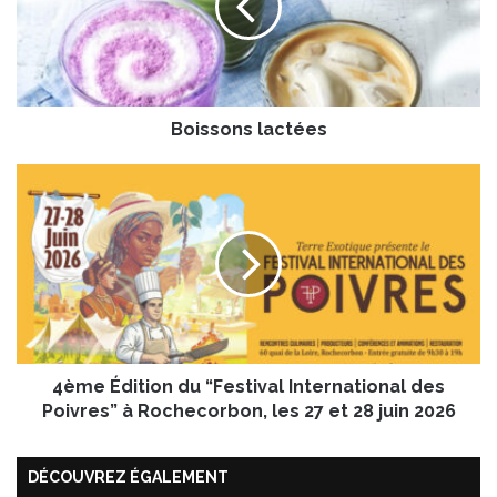
s
o
n
s
l
Boissons lactées
a
c
t
4
é
è
e
m
s
e
É
d
i
t
i
4ème Édition du “Festival International des
o
n
Poivres” à Rochecorbon, les 27 et 28 juin 2026
d
u
DÉCOUVREZ ÉGALEMENT
“