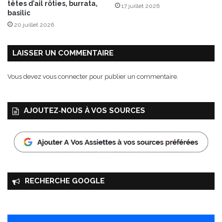
têtes d’ail rôties, burrata,
17 juillet 2026
a
basilic
v
20 juillet 2026
o
u
r
LAISSER UN COMMENTAIRE
e
n
Vous devez
vous connecter
pour publier un commentaire.
t
e
n
AJOUTEZ‑NOUS À VOS SOURCES
t
o
u
t
e
s
i
RECHERCHE GOOGLE
m
p
l
i