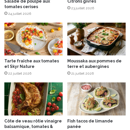
o
S
Salade de poulpe aux
Citrons givrés
tomates cerises
l
®
23 juillet 2026
e
:
24 juillet 2026
t
l
s
e
s
c
a
f
é
Tarte fraîche aux tomates
Moussaka aux pommes de
s
et Skyr Nature
terre et aubergines
e
22 juillet 2026
21 juillet 2026
t
l
a
t
t
é
s
s
Côte de veau rôtie vinaigre
Fish tacos de limande
e
balsamique, tomates &
panée
s