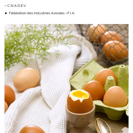
– C.N.A.D.E.V.
► Fédération des Industries Avicoles –F.I.A.