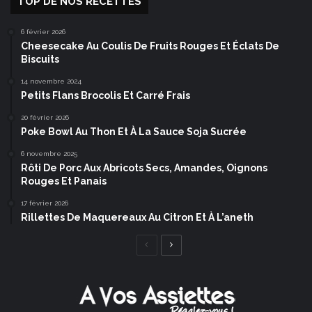
TOP DE NOS RECETTES
6 février 2026
Cheesecake Au Coulis De Fruits Rouges Et Éclats De
Biscuits
14 novembre 2024
Petits Flans Brocolis Et Carré Frais
20 février 2026
Poke Bowl Au Thon Et À La Sauce Soja Sucrée
6 novembre 2025
Rôti De Porc Aux Abricots Secs, Amandes, Oignons
Rouges Et Panais
17 février 2026
Rillettes De Maquereaux Au Citron Et À L’aneth
Page
Page
précédente
suivante