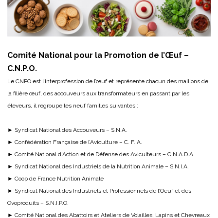
Comité National pour la Promotion de l’Œuf –
C.N.P.O.
Le CNPO est l’interprofession de l’œuf et représente chacun des maillons de
la filière œuf, des accouveurs aux transformateurs en passant par les
éleveurs, il regroupe les neuf familles suivantes :
► Syndicat National des Accouveurs – S.N.A.
► Confédération Française de l’Aviculture – C. F. A.
► Comité National d’Action et de Défense des Aviculteurs – C.N.A.D.A.
► Syndicat National des Industriels de la Nutrition Animale – S.N.I.A.
► Coop de France Nutrition Animale
► Syndicat National des Industriels et Professionnels de l’Oeuf et des
Ovoproduits – S.N.I.P.O.
► Comité National des Abattoirs et Ateliers de Volailles, Lapins et Chevreaux