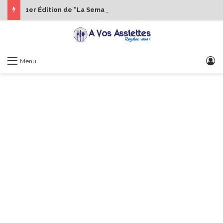
1er Édition de “La Semaine des Chefs” du 19 au 24 octobre 2026
S
Menu