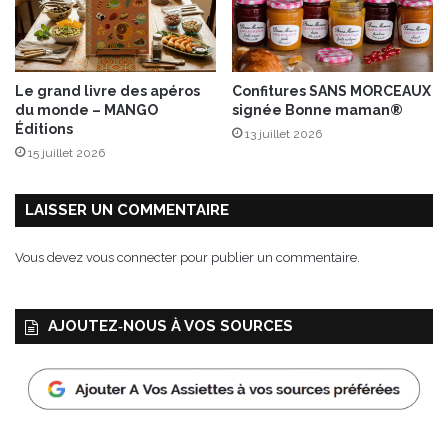
e
t
a
u
Le grand livre des apéros
Confitures SANS MORCEAUX
r
du monde – MANGO
signée Bonne maman®
a
Éditions
13 juillet 2026
s
15 juillet 2026
e
l
-
LAISSER UN COMMENTAIRE
h
a
Vous devez
vous connecter
pour publier un commentaire.
n
o
u
AJOUTEZ‑NOUS À VOS SOURCES
t