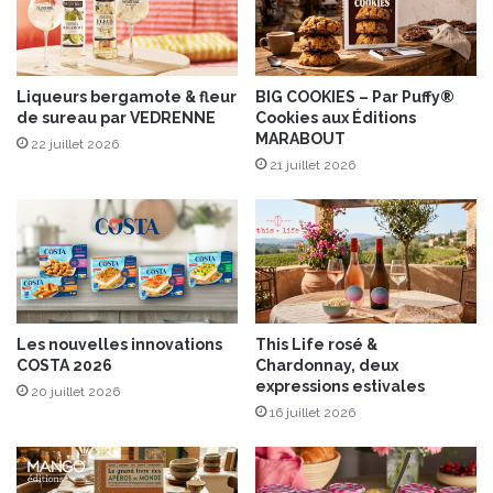
r
x
e
c
s
l
t
é
B
m
Liqueurs bergamote & fleur
BIG COOKIES – Par Puffy®
o
de sureau par VEDRENNE
Cookies aux Éditions
e
MARABOUT
n
n
22 juillet 2026
n
t
21 juillet 2026
e
i
M
n
a
e
m
s
a
d
n
e
®
C
Les nouvelles innovations
This Life rosé &
o
COSTA 2026
Chardonnay, deux
r
expressions estivales
20 juillet 2026
s
16 juillet 2026
e
I
G
P