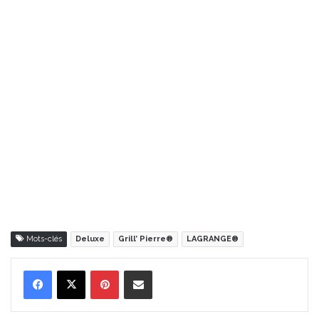
Mots-clés
Deluxe
Grill’ Pierre®
LAGRANGE®
Pinterest
Partager par Email