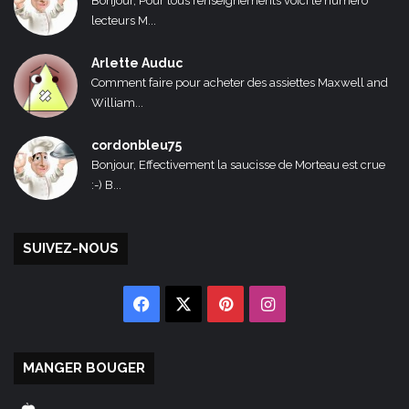
Bonjour, Pour tous renseignements voici le numéro
lecteurs M...
Arlette Auduc
Comment faire pour acheter des assiettes Maxwell and
William...
cordonbleu75
Bonjour, Effectivement la saucisse de Morteau est crue
:-) B...
SUIVEZ-NOUS
Facebook
X
Pinterest
Instagram
MANGER BOUGER