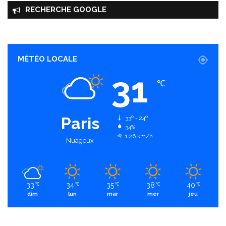
RECHERCHE GOOGLE
MÉTÉO LOCALE
31
℃
Paris
33º - 24º
34%
1.26 km/h
Nuageux
33
34
35
38
40
℃
℃
℃
℃
℃
dim
lun
mar
mer
jeu