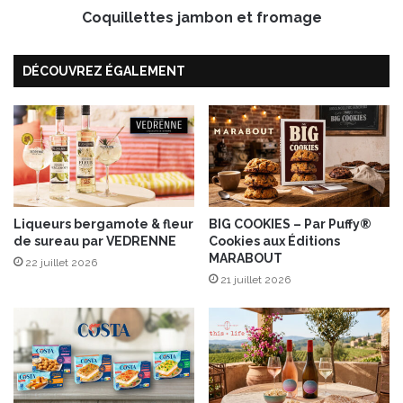
u
Coquillettes jambon et fromage
t
m
e
û
s
DÉCOUVREZ ÉGALEMENT
r
j
e
a
s
m
b
o
n
e
t
Liqueurs bergamote & fleur
BIG COOKIES – Par Puffy®
f
de sureau par VEDRENNE
Cookies aux Éditions
r
MARABOUT
o
22 juillet 2026
21 juillet 2026
m
a
g
e