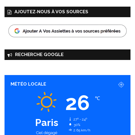
AJOUTEZ‑NOUS À VOS SOURCES
RECHERCHE GOOGLE
MÉTÉO LOCALE
26
℃
Paris
27º - 24º
30%
2.65 km/h
Ciel dégagé