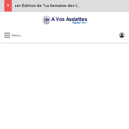
1er Édition de “La Semaine des Chefs” du 19 au 24 octobre 2026
S
Menu