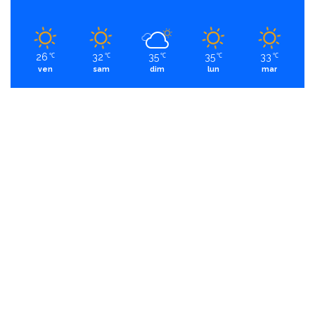
26
32
35
35
33
℃
℃
℃
℃
℃
ven
sam
dim
lun
mar