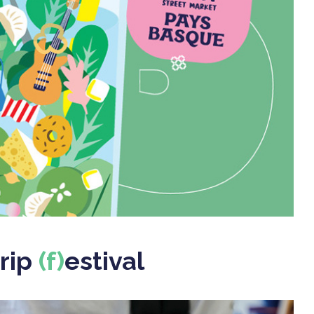
rip
(f)
estival