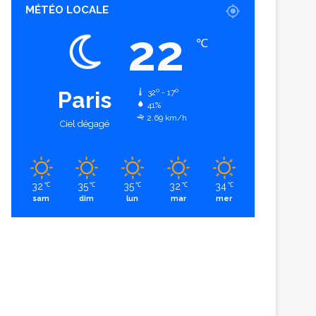
MÉTÉO LOCALE
22
℃
Paris
32º - 17º
41%
2.69 km/h
Ciel dégagé
32
35
35
32
34
℃
℃
℃
℃
℃
sam
dim
lun
mar
mer