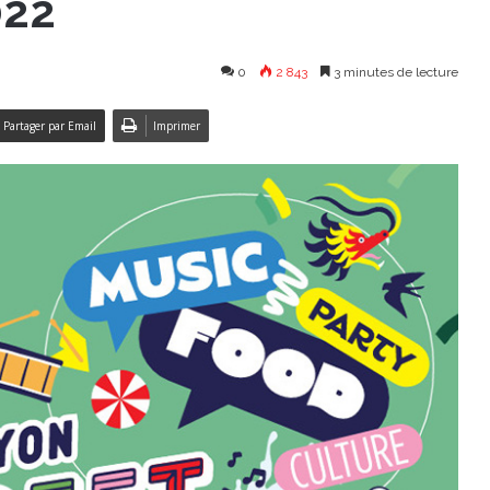
022
0
2 843
3 minutes de lecture
Partager par Email
Imprimer