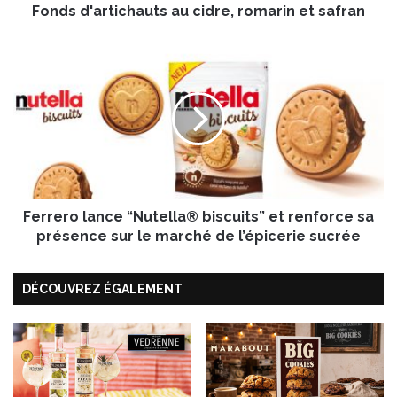
Fonds d'artichauts au cidre, romarin et safran
t
i
c
F
h
e
a
r
u
r
t
e
s
r
a
o
u
l
c
a
i
Ferrero lance “Nutella® biscuits” et renforce sa
n
d
c
présence sur le marché de l’épicerie sucrée
r
e
e
“
DÉCOUVREZ ÉGALEMENT
,
N
r
u
o
t
m
e
a
l
r
l