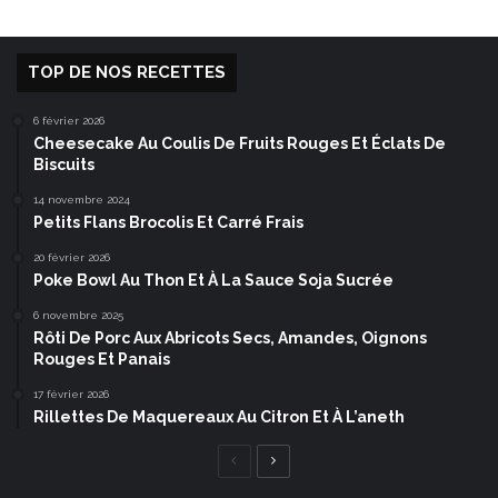
TOP DE NOS RECETTES
6 février 2026
Cheesecake Au Coulis De Fruits Rouges Et Éclats De
Biscuits
14 novembre 2024
Petits Flans Brocolis Et Carré Frais
20 février 2026
Poke Bowl Au Thon Et À La Sauce Soja Sucrée
6 novembre 2025
Rôti De Porc Aux Abricots Secs, Amandes, Oignons
Rouges Et Panais
17 février 2026
Rillettes De Maquereaux Au Citron Et À L’aneth
Page
Page
précédente
suivante