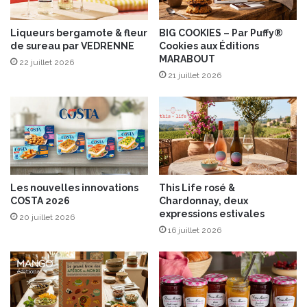
i
a
n
®
e
b
Liqueurs bergamote & fleur
BIG COOKIES – Par Puffy®
de sureau par VEDRENNE
Cookies aux Éditions
t
i
MARABOUT
s
s
22 juillet 2026
a
c
21 juillet 2026
f
u
r
i
a
t
n
s
”
e
t
Les nouvelles innovations
This Life rosé &
r
COSTA 2026
Chardonnay, deux
e
expressions estivales
20 juillet 2026
n
16 juillet 2026
f
o
r
c
e
s