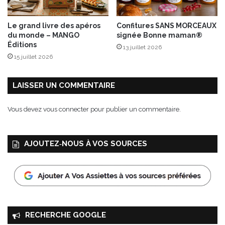
a
p
Le grand livre des apéros
Confitures SANS MORCEAUX
r
du monde – MANGO
signée Bonne maman®
é
Éditions
13 juillet 2026
s
15 juillet 2026
e
n
c
LAISSER UN COMMENTAIRE
e
s
Vous devez
vous connecter
pour publier un commentaire.
u
r
l
AJOUTEZ‑NOUS À VOS SOURCES
e
m
a
r
c
h
é
RECHERCHE GOOGLE
d