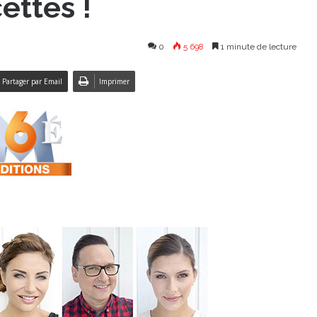
ettes !
0
5 698
1 minute de lecture
Partager par Email
Imprimer