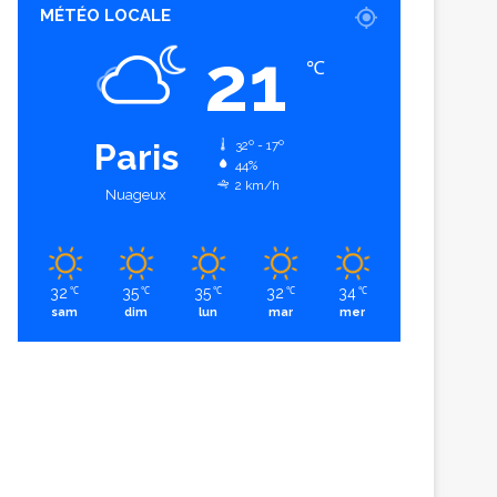
MÉTÉO LOCALE
21
℃
Paris
32º - 17º
44%
2 km/h
Nuageux
32
35
35
32
34
℃
℃
℃
℃
℃
sam
dim
lun
mar
mer