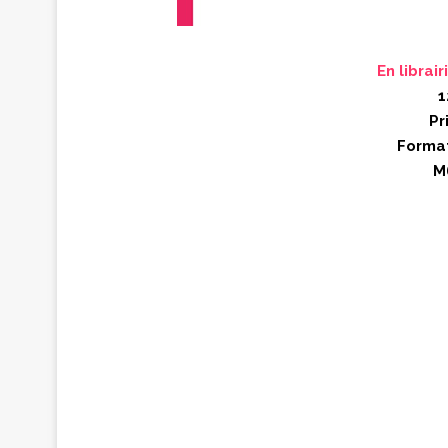
En librair
1
Pr
Format
M