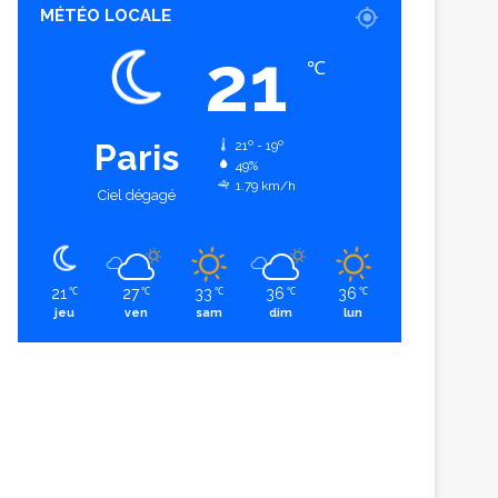
MÉTÉO LOCALE
21
℃
Paris
21º - 19º
49%
1.79 km/h
Ciel dégagé
21
27
33
36
36
℃
℃
℃
℃
℃
jeu
ven
sam
dim
lun