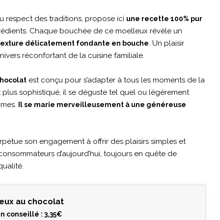
u respect des traditions, propose ici
une recette 100% pur
grédients. Chaque bouchée de ce moelleux révèle un
. Un plaisir
texture délicatement fondante en bouche
vers réconfortant de la cuisine familiale.
est conçu pour s’adapter à tous les moments de la
chocolat
 plus sophistiqué, il se déguste tel quel ou légèrement
ômes.
Il se marie merveilleusement à une généreuse
pétue son engagement à offrir des plaisirs simples et
consommateurs d’aujourd’hui, toujours en quête de
ualité.
eux au chocolat
n conseillé : 3,35€