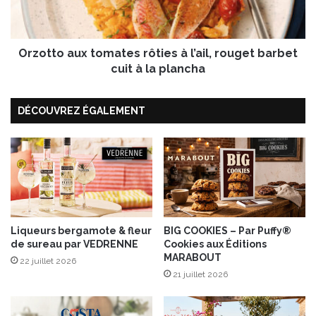
e
o
s
a
d
u
e
Orzotto aux tomates rôties à l’ail, rouget barbet
x
b
t
cuit à la plancha
o
o
u
m
c
DÉCOUVREZ ÉGALEMENT
a
h
t
o
e
t
s
d
r
e
ô
l
t
a
i
B
e
Liqueurs bergamote & fleur
BIG COOKIES – Par Puffy®
a
de sureau par VEDRENNE
Cookies aux Éditions
s
MARABOUT
i
à
22 juillet 2026
e
l
21 juillet 2026
d
’
u
a