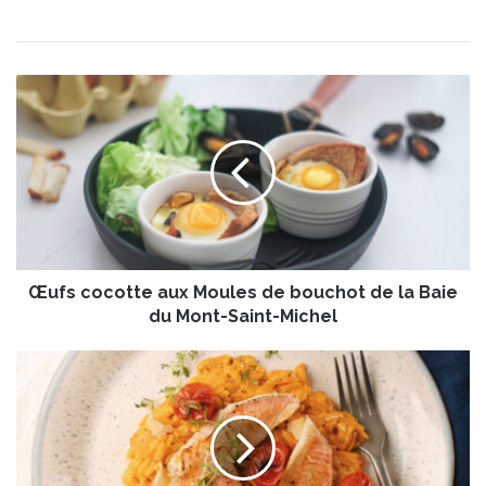
Œ
u
f
s
c
o
c
o
t
Œufs cocotte aux Moules de bouchot de la Baie
t
e
du Mont-Saint-Michel
a
u
O
x
r
M
z
o
o
u
t
l
t