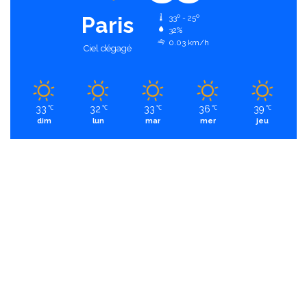
Paris
33º - 25º
32%
0.03 km/h
Ciel dégagé
33
32
33
36
39
℃
℃
℃
℃
℃
dim
lun
mar
mer
jeu