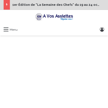
1er Édition de “La Semaine des Chefs” du 19 au 24 octobre 2026
S
Menu