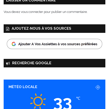
LAISSER UN COMMENTAIRE
p
l
Vous devez
vous connecter
pour publier un commentaire.
a
n
c
AJOUTEZ‑NOUS À VOS SOURCES
h
a
RECHERCHE GOOGLE
MÉTÉO LOCALE
33
℃