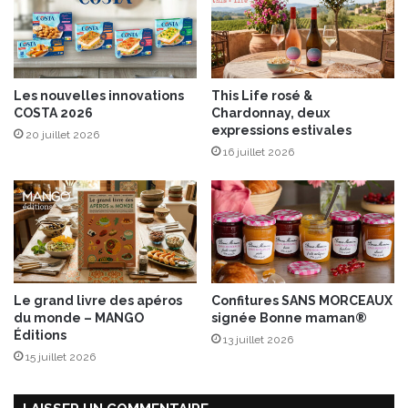
M
i
o
l
n
,
t
r
-
o
Les nouvelles innovations
This Life rosé &
S
u
COSTA 2026
Chardonnay, deux
a
g
expressions estivales
20 juillet 2026
i
e
16 juillet 2026
n
t
t
b
-
a
M
r
i
b
c
e
h
t
e
c
Le grand livre des apéros
Confitures SANS MORCEAUX
l
u
du monde – MANGO
signée Bonne maman®
i
Éditions
13 juillet 2026
t
15 juillet 2026
à
l
a