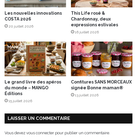
o
i
Les nouvelles innovations
This Life rosé &
r
COSTA 2026
Chardonnay, deux
d
expressions estivales
20 juillet 2026
e
16 juillet 2026
T
o
s
c
a
n
e
Le grand livre des apéros
Confitures SANS MORCEAUX
du monde – MANGO
signée Bonne maman®
Éditions
13 juillet 2026
15 juillet 2026
LAISSER UN COMMENTAIRE
Vous devez
vous connecter
pour publier un commentaire.