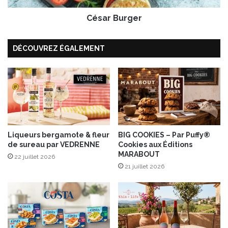
,
g
J
César Burger
e
a
r
m
DÉCOUVREZ ÉGALEMENT
b
o
n
d
e
P
a
r
m
Liqueurs bergamote & fleur
BIG COOKIES – Par Puffy®
de sureau par VEDRENNE
Cookies aux Éditions
e
MARABOUT
e
22 juillet 2026
t
21 juillet 2026
c
h
o
u
n