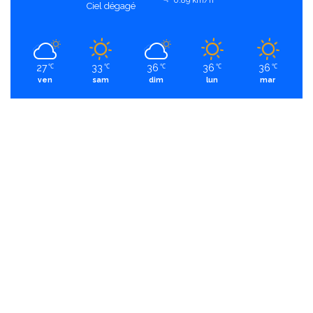
0.89 km/h
Ciel dégagé
27
33
36
36
36
℃
℃
℃
℃
℃
ven
sam
dim
lun
mar