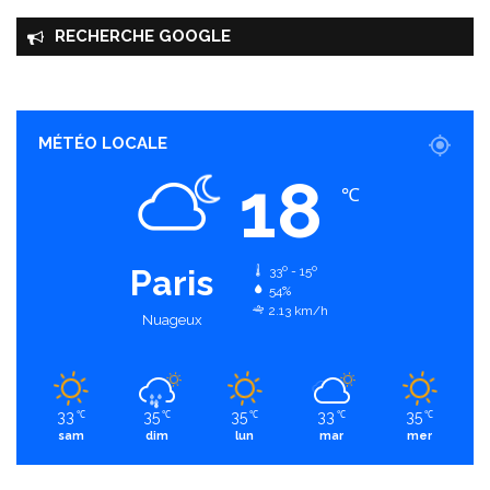
RECHERCHE GOOGLE
MÉTÉO LOCALE
18
℃
Paris
33º - 15º
54%
2.13 km/h
Nuageux
33
35
35
33
35
℃
℃
℃
℃
℃
sam
dim
lun
mar
mer