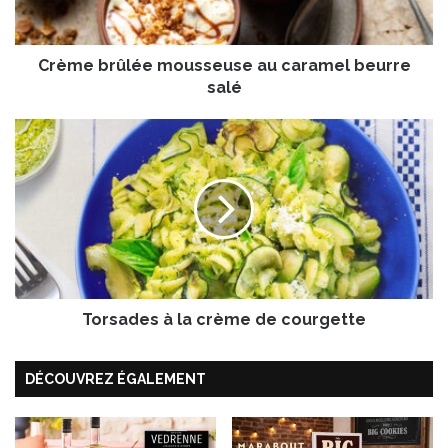
r
û
l
Crème brûlée mousseuse au caramel beurre
é
e
salé
m
o
T
u
o
s
r
s
s
e
a
u
d
s
e
e
s
a
à
u
Torsades à la crème de courgette
l
c
a
a
c
DÉCOUVREZ ÉGALEMENT
r
r
a
è
m
m
e
e