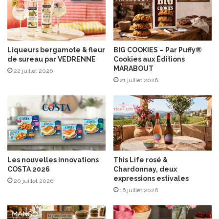
l
d
b
e
e
c
u
o
r
Liqueurs bergamote & fleur
BIG COOKIES – Par Puffy®
u
de sureau par VEDRENNE
Cookies aux Éditions
r
r
MARABOUT
e
g
22 juillet 2026
s
21 juillet 2026
e
a
t
l
t
é
e
Les nouvelles innovations
This Life rosé &
COSTA 2026
Chardonnay, deux
expressions estivales
20 juillet 2026
16 juillet 2026