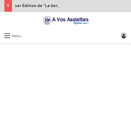
1er Édition de “La Semaine des Chefs” du 19 au 24 octobre 2026
S
Menu